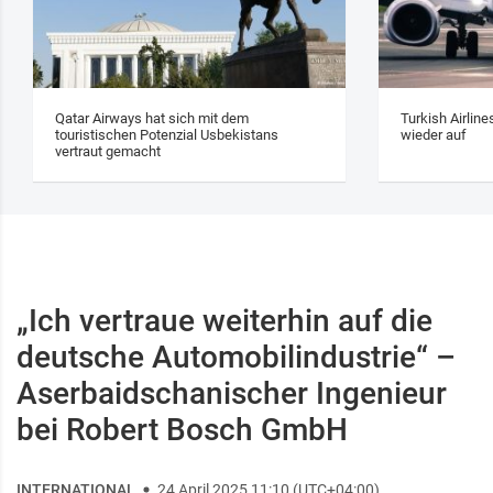
Qatar Airways hat sich mit dem
Turkish Airlin
touristischen Potenzial Usbekistans
wieder auf
vertraut gemacht
„Ich vertraue weiterhin auf die
deutsche Automobilindustrie“ –
Aserbaidschanischer Ingenieur
bei Robert Bosch GmbH
INTERNATIONAL
24 April 2025 11:10 (UTC+04:00)