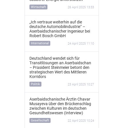
Wirtschaft
26 April 2025 13:33
„Ich vertraue weiterhin auf die
deutsche Automobilindustrie“ –
Aserbaidschanischer Ingenieur bei
Robert Bosch GmbH
International
24 April 2025 11:10
Deutschland wendet sich für
Transitlösungen an Aserbaidschan
– Präsident Steinmeier betont den
strategischen Wert des Mittleren
Korridors
Politik
23 April 2025 10:27
Aserbaidschanische Ärztin Chavar
Musayeva über den Brückenschlag
zwischen Kulturen im deutschen
Gesundheitswesen (Interview)
Gesellschaft
22 April 2025 10:24