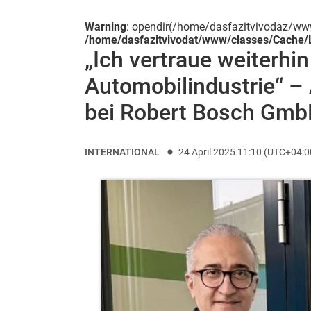
Warning
: opendir(/home/dasfazitvivodaz/www/c
/home/dasfazitvivodat/www/classes/Cache/L
„Ich vertraue weiterhi
Automobilindustrie“ –
bei Robert Bosch Gm
INTERNATIONAL
24 April 2025 11:10 (UTC+04:0