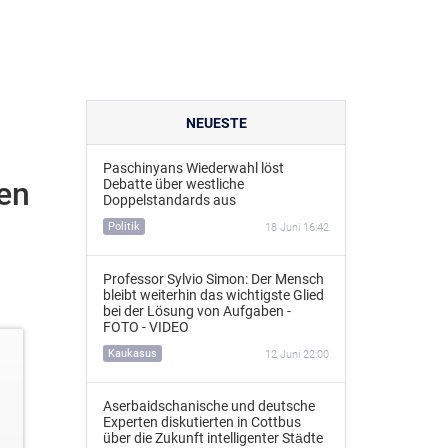
NEUESTE
Paschinyans Wiederwahl löst
en
Debatte über westliche
Doppelstandards aus
Politik
18 Juni 16:42
Professor Sylvio Simon: Der Mensch
bleibt weiterhin das wichtigste Glied
bei der Lösung von Aufgaben -
FOTO - VIDEO
Kaukasus
12 Juni 22:00
Aserbaidschanische und deutsche
Experten diskutierten in Cottbus
über die Zukunft intelligenter Städte