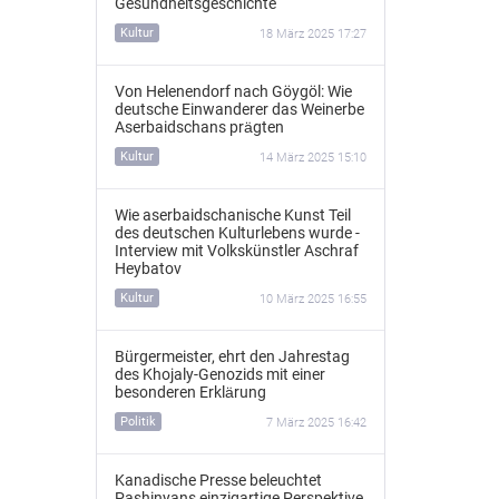
Gesundheitsgeschichte
Kultur
18 März 2025 17:27
Von Helenendorf nach Göygöl: Wie
deutsche Einwanderer das Weinerbe
Aserbaidschans prägten
Kultur
14 März 2025 15:10
Wie aserbaidschanische Kunst Teil
des deutschen Kulturlebens wurde -
Interview mit Volkskünstler Aschraf
Heybatov
Kultur
10 März 2025 16:55
Bürgermeister, ehrt den Jahrestag
des Khojaly-Genozids mit einer
besonderen Erklärung
Politik
7 März 2025 16:42
Kanadische Presse beleuchtet
Pashinyans einzigartige Perspektive