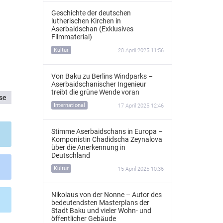
Geschichte der deutschen
lutherischen Kirchen in
Aserbaidschan (Exklusives
Filmmaterial)
Kultur
20 April 2025 11:56
Von Baku zu Berlins Windparks –
Aserbaidschanischer Ingenieur
treibt die grüne Wende voran
se
International
17 April 2025 12:46
Stimme Aserbaidschans in Europa –
Komponistin Chadidscha Zeynalova
über die Anerkennung in
Deutschland
Kultur
15 April 2025 10:36
Nikolaus von der Nonne – Autor des
bedeutendsten Masterplans der
Stadt Baku und vieler Wohn- und
öffentlicher Gebäude