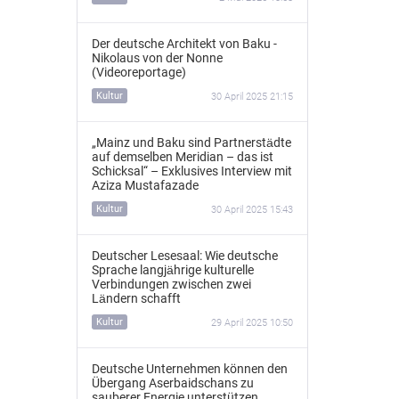
Der deutsche Architekt von Baku -
Nikolaus von der Nonne
(Videoreportage)
Kultur
30 April 2025 21:15
„Mainz und Baku sind Partnerstädte
auf demselben Meridian – das ist
Schicksal“ – Exklusives Interview mit
Aziza Mustafazade
Kultur
30 April 2025 15:43
Deutscher Lesesaal: Wie deutsche
Sprache langjährige kulturelle
Verbindungen zwischen zwei
Ländern schafft
Kultur
29 April 2025 10:50
Deutsche Unternehmen können den
Übergang Aserbaidschans zu
sauberer Energie unterstützen