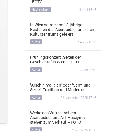
- FOTO
Nachrichten
6 Juni 16:48
In Wien wurde das 13‑jährige
Bestehen des Aserbaidschanischen
Kulturzentrums gefeiert
Kultur
14 Mai 13:36
Frühlingskonzert „Seiten der
Geschichte“ in Wien - FOTO
Kultur
5 Mai 02:48
"Arschin mal alan" oder "Samt und
Seide": Tradition und Moderne
Kultur
22 November 2025 17:46
Werke des Volkskünstlers
Aserbaidschans Arif Huseynov
stehen zum Verkauf – FOTO
Kultur
2 Mai 2025 13:58