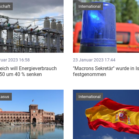
schaft
International
ruar 2023 16:58
23 Januar 2023 17:44
eich will Energieverbrauch
"Macrons Sekretär" wurde in Is
050 um 40 % senken
festgenommen
kasus
International