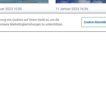
uar 2023 10:50
11 Januar 2023 16:36
ien. Zusammenbruch
Frankreich fordert Spanien auf
hen Rusland und dem Westen
Einwanderungskontrollen an d
erung von Cookies auf Ihrem Gerät zu, um die
Cookie-Einstell
Grenze zu verschärfen
d unsere Marketingbemühungen zu unterstützen.
schaft
Politik
mber 2022 04:00
2 Dezember 2022 10:02
n kündigte Fortschritte bei
Macron: Ich werde die Gesprä
ilegung von
mit Präsident Putin fortsetzen
sstreitigkeiten zwischen den
nd der EU an