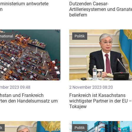
ministerium antwortete
Dutzenden Caesar-
n
Artilleriesystemen und Granat
beliefern
rnational
Politik
mber 2023 09:48
2 November 2023 08:20
hstan und Frankreich
Frankreich ist Kasachstans
erten den Handelsumsatz um
wichtigster Partner in der EU 
Tokajew
ik
Politik