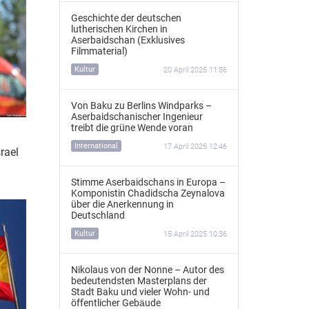
Geschichte der deutschen
lutherischen Kirchen in
Aserbaidschan (Exklusives
Filmmaterial)
Kultur
20 April 2025 11:56
Von Baku zu Berlins Windparks –
Aserbaidschanischer Ingenieur
treibt die grüne Wende voran
International
17 April 2025 12:46
rael
Stimme Aserbaidschans in Europa –
Komponistin Chadidscha Zeynalova
über die Anerkennung in
Deutschland
Kultur
15 April 2025 10:36
Nikolaus von der Nonne – Autor des
bedeutendsten Masterplans der
Stadt Baku und vieler Wohn- und
öffentlicher Gebäude