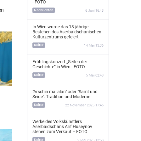
- FOTO
en
Nachrichten
6 Juni 16:48
In Wien wurde das 13‑jährige
Bestehen des Aserbaidschanischen
Kulturzentrums gefeiert
Kultur
14 Mai 13:36
Frühlingskonzert „Seiten der
Geschichte“ in Wien - FOTO
Kultur
5 Mai 02:48
"Arschin mal alan" oder "Samt und
Seide": Tradition und Moderne
Kultur
22 November 2025 17:46
–
Werke des Volkskünstlers
Aserbaidschans Arif Huseynov
stehen zum Verkauf – FOTO
Kultur
2 Mai 2025 13:58