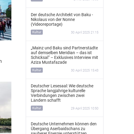
Der deutsche Architekt von Baku -
Nikolaus von der Nonne
(Videoreportage)
Kultur
30 April 2025 21:15
„Mainz und Baku sind Partnerstädte
auf demselben Meridian – das ist
Schicksal“ – Exklusives Interview mit
n
Aziza Mustafazade
Kultur
30 April 2025 15:43
Deutscher Lesesaal: Wie deutsche
Sprache langjährige kulturelle
Verbindungen zwischen zwei
Ländern schafft
Kultur
29 April 2025 10:50
Deutsche Unternehmen können den
Übergang Aserbaidschans zu
sauberer Energie unterstützen