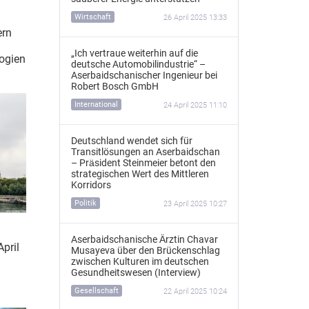
Wirtschaft
26 April 2025 13:33
ern
„Ich vertraue weiterhin auf die
logien
deutsche Automobilindustrie“ –
Aserbaidschanischer Ingenieur bei
Robert Bosch GmbH
International
24 April 2025 11:10
Deutschland wendet sich für
Transitlösungen an Aserbaidschan
– Präsident Steinmeier betont den
strategischen Wert des Mittleren
Korridors
Politik
23 April 2025 10:27
Aserbaidschanische Ärztin Chavar
April
Musayeva über den Brückenschlag
zwischen Kulturen im deutschen
Gesundheitswesen (Interview)
Gesellschaft
22 April 2025 10:24