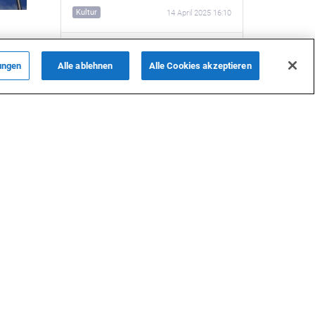
Kultur
14 April 2025 16:10
, die
Rahim Schmidts bemerkenswerter
er
Weg: Von der Medizin ins Parlament
ungen
Alle ablehnen
Alle Cookies akzeptieren
International
4 April 2025 16:22
Kulturen durch Musik verbinden –
Weg eines aserbaidschanischen
Musikers in Deutschland
Kultur
3 April 2025 09:56
Die Geschichte von Wazeh und
Bodenstedt zeugt von alten
kulturellen Verbindungen zu
Aserbaidschan und Deutschland
(FOTO)
Kultur
25 März 2025 20:58
che
Mit 33 Jahren: Aserbaidschanischer
Klinikdirektor in Deutschlands