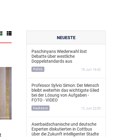
NEUESTE
Paschinyans Wiederwahl löst
Debatte über westliche
Doppelstandards aus
Politik
18 Juni 16:42
Professor Sylvio Simon: Der Mensch
bleibt weiterhin das wichtigste Glied
bei der Lösung von Aufgaben -
FOTO - VIDEO
Kaukasus
12 Juni 22:00
Aserbaidschanische und deutsche
Experten diskutierten in Cottbus
über die Zukunft intelligenter Städte
t