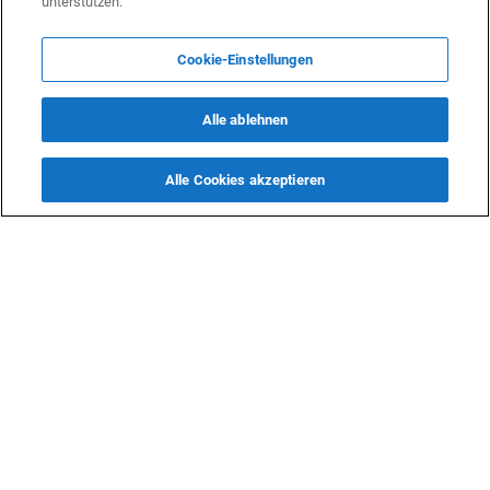
unterstützen.
Cookie-Einstellungen
Alle ablehnen
Alle Cookies akzeptieren
In Wien wurde das 13‑jährige Bestehen
Frühlingskonze
in Wien - FOT
des Aserbaidschanischen Kulturzentrums
gefeiert