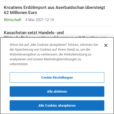
Kroatiens Erdölimport aus Aserbaidschan übersteigt
62 Millionen Euro
Wirtschaft
4 Mai 2021 12:19
Kasachstan setzt Handels- und
Wirtschaftskooperationsabkommen mit Kroatien aus
Wirtschaft
Wenn Sie auf „Alle Cookies akzeptieren“ klicken, stimmen Sie
24 April 2021 13:31
der Speicherung von Cookies auf Ihrem Gerät zu, um die
Websitenavigation zu verbessern, die Websitenutzung zu
Handel zwischen Kasachstan mit Kroatien ist im
analysieren und unsere Marketingbemühungen zu
Jahresvergleich rückläufig
unterstützen.
Wirtschaft
23 April 2021 16:08
Cookie-Einstellungen
Alle ablehnen
Alle Cookies akzeptieren