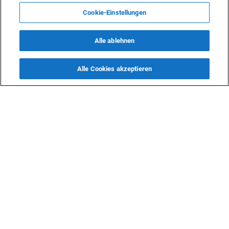
Cookie-Einstellungen
Alle ablehnen
Alle Cookies akzeptieren
Deutsche Unternehmen können den
Es fand ein Tr
Übergang Aserbaidschans zu sauberer
Geschäftsleute
Energie unterstützen
statt