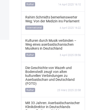
Kultur
14 April 2025 16:10
Rahim Schmidts bemerkenswerter
Weg: Von der Medizin ins Parlament
International
4 April 2025 16:22
Kulturen durch Musik verbinden –
Weg eines aserbaidschanischen
Musikers in Deutschland
Kultur
3 April 2025 09:56
Die Geschichte von Wazeh und
Bodenstedt zeugt von alten
kulturellen Verbindungen zu
Aserbaidschan und Deutschland
(FOTO)
Kultur
25 März 2025 20:58
Mit 33 Jahren: Aserbaidschanischer
Klinikdirektor in Deutschlands