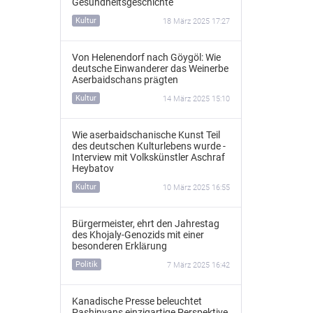
Gesundheitsgeschichte
Kultur
18 März 2025 17:27
Von Helenendorf nach Göygöl: Wie
deutsche Einwanderer das Weinerbe
Aserbaidschans prägten
Kultur
14 März 2025 15:10
Wie aserbaidschanische Kunst Teil
des deutschen Kulturlebens wurde -
Interview mit Volkskünstler Aschraf
Heybatov
Kultur
10 März 2025 16:55
Bürgermeister, ehrt den Jahrestag
des Khojaly-Genozids mit einer
besonderen Erklärung
Politik
7 März 2025 16:42
Kanadische Presse beleuchtet
Pashinyans einzigartige Perspektive