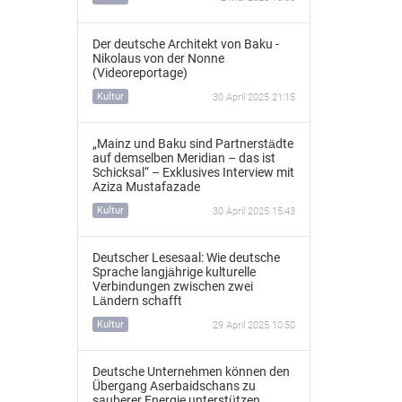
Der deutsche Architekt von Baku -
Nikolaus von der Nonne
(Videoreportage)
Kultur
30 April 2025 21:15
„Mainz und Baku sind Partnerstädte
auf demselben Meridian – das ist
Schicksal“ – Exklusives Interview mit
Aziza Mustafazade
Kultur
30 April 2025 15:43
Deutscher Lesesaal: Wie deutsche
Sprache langjährige kulturelle
Verbindungen zwischen zwei
Ländern schafft
Kultur
29 April 2025 10:50
Deutsche Unternehmen können den
Übergang Aserbaidschans zu
sauberer Energie unterstützen