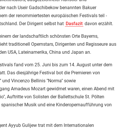
 der nach Useir Gadschibekow benannten Bakuer
m der renommiertesten europäischen Festivals teil -
schland. Der Dirigent selbst hat
Dasfazit
davon erzählt.
 einem der landschaftlich schönsten Orte Bayerns,
ieht traditionell Opernstars, Dirigenten und Regisseure aus
den USA, Lateinamerika, China und Japan an.
estivals fand vom 25. Juni bis zum 14. August unter dem
att. Das diesjährige Festival bot die Premieren von
" und Vincenzo Bellinis "Norma" sowie
fgang Amadeus Mozart gewidmet waren, einen Abend mit
io", Auftritte von Solisten der Ballettschule St. Pölten
it spanischer Musik und eine Kinderopernaufführung von
ent Ayyub Gulijew trat mit dem Internationalen