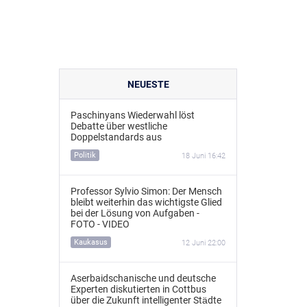
NEUESTE
Paschinyans Wiederwahl löst
Debatte über westliche
Doppelstandards aus
Politik
18 Juni 16:42
Professor Sylvio Simon: Der Mensch
bleibt weiterhin das wichtigste Glied
bei der Lösung von Aufgaben -
FOTO - VIDEO
Kaukasus
12 Juni 22:00
Aserbaidschanische und deutsche
Experten diskutierten in Cottbus
über die Zukunft intelligenter Städte