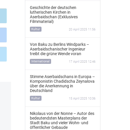
Geschichte der deutschen
lutherischen Kirchen in
Aserbaidschan (Exklusives
Filmmaterial)
Kultur
20 April 2025 11:56
Von Baku zu Berlins Windparks –
Aserbaidschanischer Ingenieur
treibt die grüne Wende voran
International
17 April 2025 12:46
Stimme Aserbaidschans in Europa –
Komponistin Chadidscha Zeynalova
über die Anerkennung in
Deutschland
Kultur
15 April 2025 10:36
Nikolaus von der Nonne – Autor des
bedeutendsten Masterplans der
Stadt Baku und vieler Wohn- und
öffentlicher Gebäude