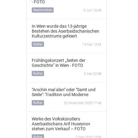
- FOTO
Nachrichten
6 Juni 16:48
In Wien wurde das 13‑jährige
Bestehen des Aserbaidschanischen
Kulturzentrums gefeiert
Kultur
14 Mai 13:36
Frühlingskonzert „Seiten der
Geschichte“ in Wien - FOTO
Kultur
5 Mai 02:48
"Arschin mal alan" oder "Samt und
Seide": Tradition und Moderne
Kultur
22 November 2025 17:46
Werke des Volkskünstlers
Aserbaidschans Arif Huseynov
stehen zum Verkauf – FOTO
Kultur
2 Mai 2025 13:58