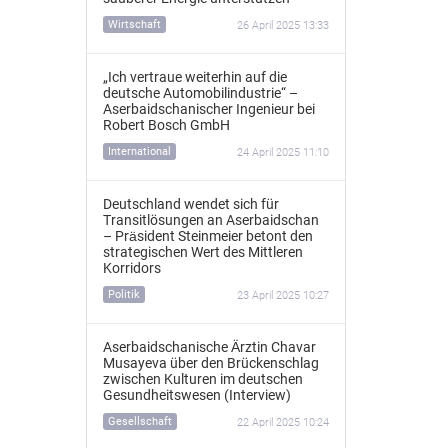
Wirtschaft
26 April 2025 13:33
„Ich vertraue weiterhin auf die
deutsche Automobilindustrie“ –
Aserbaidschanischer Ingenieur bei
Robert Bosch GmbH
International
24 April 2025 11:10
Deutschland wendet sich für
Transitlösungen an Aserbaidschan
– Präsident Steinmeier betont den
strategischen Wert des Mittleren
Korridors
Politik
23 April 2025 10:27
Aserbaidschanische Ärztin Chavar
Musayeva über den Brückenschlag
zwischen Kulturen im deutschen
Gesundheitswesen (Interview)
Gesellschaft
22 April 2025 10:24