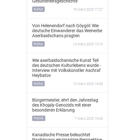
Gesundheitsgeschichte
Kultur
18 März 2025 17:27
Von Helenendorf nach Göygöl: Wie
deutsche Einwanderer das Weinerbe
Aserbaidschans prägten
Kultur
14 März 2025 15:10
Wie aserbaidschanische Kunst Teil
des deutschen Kulturlebens wurde -
Interview mit Volkskünstler Aschraf
Heybatov
Kultur
10 März 2025 16:55
Bürgermeister, ehrt den Jahrestag
des Khojaly-Genozids mit einer
besonderen Erklärung
Politik
7 März 2025 16:42
Kanadische Presse beleuchtet
Pashinyans einzigartige Perspektive