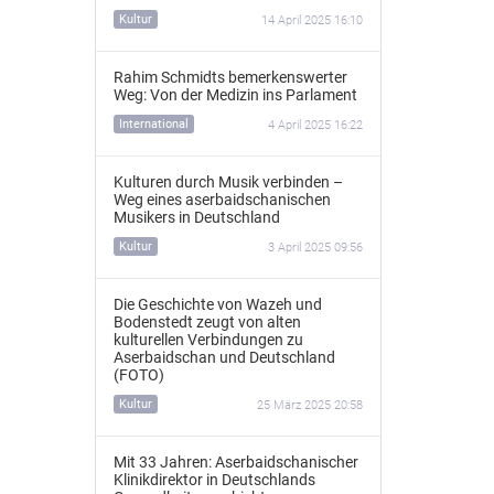
Kultur
14 April 2025 16:10
Rahim Schmidts bemerkenswerter
Weg: Von der Medizin ins Parlament
International
4 April 2025 16:22
Kulturen durch Musik verbinden –
Weg eines aserbaidschanischen
Musikers in Deutschland
Kultur
3 April 2025 09:56
Die Geschichte von Wazeh und
Bodenstedt zeugt von alten
kulturellen Verbindungen zu
Aserbaidschan und Deutschland
(FOTO)
Kultur
25 März 2025 20:58
Mit 33 Jahren: Aserbaidschanischer
Klinikdirektor in Deutschlands