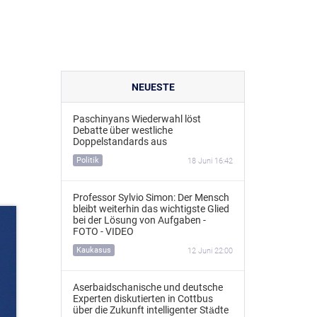
NEUESTE
Paschinyans Wiederwahl löst
Debatte über westliche
Doppelstandards aus
Politik
18 Juni 16:42
Professor Sylvio Simon: Der Mensch
bleibt weiterhin das wichtigste Glied
bei der Lösung von Aufgaben -
FOTO - VIDEO
Kaukasus
12 Juni 22:00
Aserbaidschanische und deutsche
Experten diskutierten in Cottbus
über die Zukunft intelligenter Städte