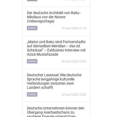
Der deutsche Architekt von Baku -
Nikolaus von der Nonne
(Videoreportage)
Kultur
30 April 2025 21:15
„Mainz und Baku sind Partnerstädte
auf demselben Meridian – das ist
Schicksal“ – Exklusives Interview mit
Aziza Mustafazade
Kultur
30 April 2025 15:43
Deutscher Lesesaal: Wie deutsche
Sprache langjährige kulturelle
Verbindungen zwischen zwei
Ländern schafft
Kultur
29 April 2025 10:50
Deutsche Unternehmen können den
Übergang Aserbaidschans zu
sauberer Energie unterstützen