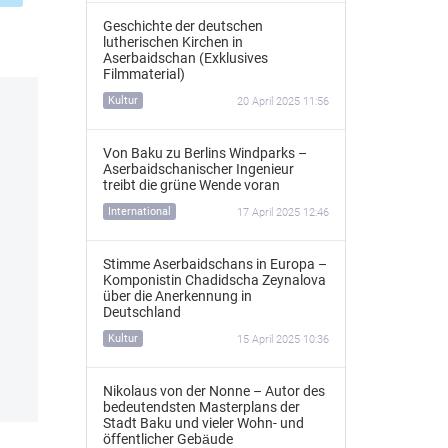
Geschichte der deutschen
lutherischen Kirchen in
Aserbaidschan (Exklusives
Filmmaterial)
Kultur
20 April 2025 11:56
Von Baku zu Berlins Windparks –
Aserbaidschanischer Ingenieur
treibt die grüne Wende voran
International
17 April 2025 12:46
Stimme Aserbaidschans in Europa –
Komponistin Chadidscha Zeynalova
über die Anerkennung in
Deutschland
Kultur
15 April 2025 10:36
Nikolaus von der Nonne – Autor des
bedeutendsten Masterplans der
Stadt Baku und vieler Wohn- und
öffentlicher Gebäude