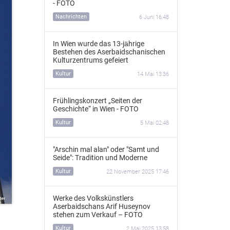
- FOTO
Nachrichten
6 Juni 16:48
In Wien wurde das 13‑jährige
Bestehen des Aserbaidschanischen
Kulturzentrums gefeiert
Kultur
14 Mai 13:36
Frühlingskonzert „Seiten der
Geschichte“ in Wien - FOTO
Kultur
5 Mai 02:48
"Arschin mal alan" oder "Samt und
Seide": Tradition und Moderne
Kultur
22 November 2025 17:46
Werke des Volkskünstlers
Aserbaidschans Arif Huseynov
stehen zum Verkauf – FOTO
Kultur
2 Mai 2025 13:58