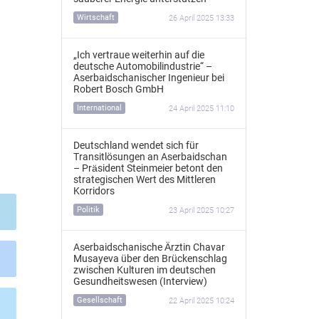
Wirtschaft
26 April 2025 13:33
„Ich vertraue weiterhin auf die
deutsche Automobilindustrie“ –
Aserbaidschanischer Ingenieur bei
Robert Bosch GmbH
International
24 April 2025 11:10
Deutschland wendet sich für
Transitlösungen an Aserbaidschan
– Präsident Steinmeier betont den
strategischen Wert des Mittleren
Korridors
Politik
23 April 2025 10:27
Aserbaidschanische Ärztin Chavar
Musayeva über den Brückenschlag
zwischen Kulturen im deutschen
Gesundheitswesen (Interview)
Gesellschaft
22 April 2025 10:24