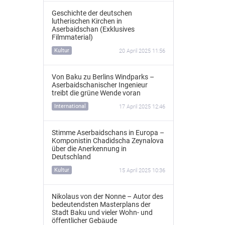
Geschichte der deutschen
lutherischen Kirchen in
Aserbaidschan (Exklusives
Filmmaterial)
Kultur
20 April 2025 11:56
Von Baku zu Berlins Windparks –
Aserbaidschanischer Ingenieur
treibt die grüne Wende voran
International
17 April 2025 12:46
Stimme Aserbaidschans in Europa –
Komponistin Chadidscha Zeynalova
über die Anerkennung in
Deutschland
Kultur
15 April 2025 10:36
Nikolaus von der Nonne – Autor des
bedeutendsten Masterplans der
Stadt Baku und vieler Wohn- und
öffentlicher Gebäude