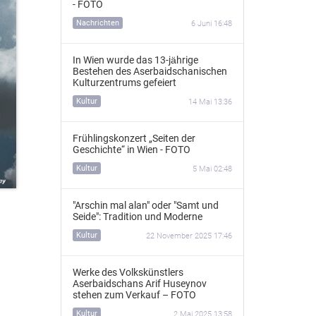
- FOTO
Nachrichten
6 Juni 16:48
In Wien wurde das 13‑jährige
Bestehen des Aserbaidschanischen
Kulturzentrums gefeiert
Kultur
14 Mai 13:36
Frühlingskonzert „Seiten der
Geschichte“ in Wien - FOTO
Kultur
5 Mai 02:48
"Arschin mal alan" oder "Samt und
Seide": Tradition und Moderne
Kultur
22 November 2025 17:46
Werke des Volkskünstlers
Aserbaidschans Arif Huseynov
stehen zum Verkauf – FOTO
Kultur
2 Mai 2025 13:58