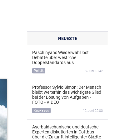
NEUESTE
Paschinyans Wiederwahl löst
Debatte über westliche
Doppelstandards aus
Politik
18 Juni 16:42
Professor Sylvio Simon: Der Mensch
bleibt weiterhin das wichtigste Glied
bei der Lösung von Aufgaben -
FOTO - VIDEO
Kaukasus
12 Juni 22:00
Aserbaidschanische und deutsche
Experten diskutierten in Cottbus
über die Zukunft intelligenter Städte