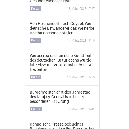
Gesundheitsgeschichte
Kultur
18 März 2025 17:27
Von Helenendorf nach Göygöl: Wie
deutsche Einwanderer das Weinerbe
Aserbaidschans prägten
Kultur
14 März 2025 15:10
Wie aserbaidschanische Kunst Teil
des deutschen Kulturlebens wurde -
Interview mit Volkskünstler Aschraf
Heybatov
Kultur
10 März 2025 16:55
Bürgermeister, ehrt den Jahrestag
des Khojaly-Genozids mit einer
besonderen Erklärung
Politik
7 März 2025 16:42
Kanadische Presse beleuchtet
Pashinyans einzigartige Perspektive