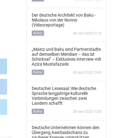
Der deutsche Architekt von Baku -
Nikolaus von der Nonne
(Videoreportage)
Kultur
30 April 2025 21:15
„Mainz und Baku sind Partnerstädte
auf demselben Meridian – das ist
Schicksal“ – Exklusives Interview mit
Aziza Mustafazade
Kultur
30 April 2025 15:43
Deutscher Lesesaal: Wie deutsche
Sprache langjährige kulturelle
Verbindungen zwischen zwei
Ländern schafft
Kultur
29 April 2025 10:50
Deutsche Unternehmen können den
Übergang Aserbaidschans zu
sauberer Energie unterstützen