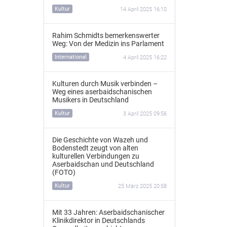
Kultur
14 April 2025 16:10
Rahim Schmidts bemerkenswerter
Weg: Von der Medizin ins Parlament
International
4 April 2025 16:22
Kulturen durch Musik verbinden –
Weg eines aserbaidschanischen
Musikers in Deutschland
Kultur
3 April 2025 09:56
Die Geschichte von Wazeh und
Bodenstedt zeugt von alten
kulturellen Verbindungen zu
Aserbaidschan und Deutschland
(FOTO)
Kultur
25 März 2025 20:58
Mit 33 Jahren: Aserbaidschanischer
Klinikdirektor in Deutschlands