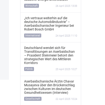
Wirtschaft
26 April 2025 13:33
„Ich vertraue weiterhin auf die
deutsche Automobilindustrie“ –
Aserbaidschanischer Ingenieur bei
Robert Bosch GmbH
International
24 April 2025 11:10
Deutschland wendet sich für
Transitlösungen an Aserbaidschan
– Präsident Steinmeier betont den
strategischen Wert des Mittleren
Korridors
Politik
23 April 2025 10:27
Aserbaidschanische Ärztin Chavar
Musayeva über den Brückenschlag
zwischen Kulturen im deutschen
Gesundheitswesen (Interview)
Gesellschaft
22 April 2025 10:24