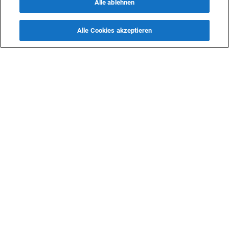
Alle ablehnen
Alle Cookies akzeptieren
KONTAKTE
info@dasfazit.at
Datenschutzerklärung
Impressum und Informationen