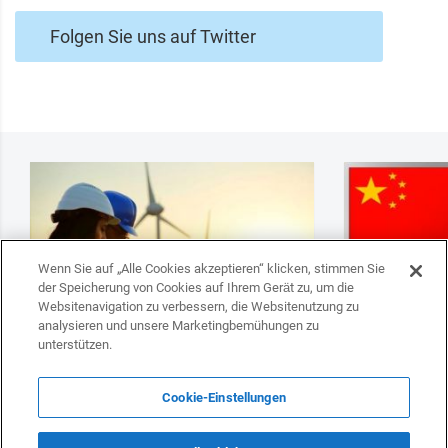
Folgen Sie uns auf Twitter
Wenn Sie auf „Alle Cookies akzeptieren“ klicken, stimmen Sie
der Speicherung von Cookies auf Ihrem Gerät zu, um die
Websitenavigation zu verbessern, die Websitenutzung zu
analysieren und unsere Marketingbemühungen zu
unterstützen.
Deutsche Unternehmen können den
Es fand ein Tr
Cookie-Einstellungen
Übergang Aserbaidschans zu sauberer
Geschäftsleute
Energie unterstützen
statt