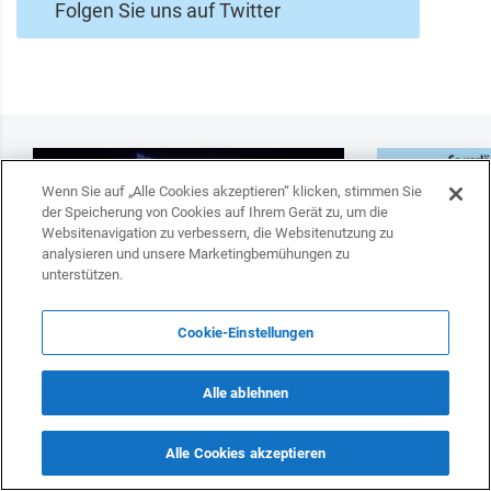
Folgen Sie uns auf Twitter
Wenn Sie auf „Alle Cookies akzeptieren“ klicken, stimmen Sie
der Speicherung von Cookies auf Ihrem Gerät zu, um die
Websitenavigation zu verbessern, die Websitenutzung zu
analysieren und unsere Marketingbemühungen zu
unterstützen.
Cookie-Einstellungen
Paschinyans Wiederwahl löst Debatte über
Deutschland w
Alle ablehnen
westliche Doppelstandards aus
Transitlösung
Präsident Stei
strategischen 
Alle Cookies akzeptieren