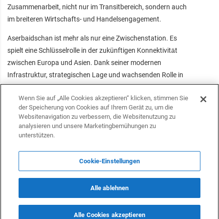
Zusammenarbeit, nicht nur im Transitbereich, sondern auch
im breiteren Wirtschafts- und Handelsengagement.
Aserbaidschan ist mehr als nur eine Zwischenstation. Es
spielt eine Schlüsselrolle in der zukünftigen Konnektivität
zwischen Europa und Asien. Dank seiner modernen
Infrastruktur, strategischen Lage und wachsenden Rolle in
der regionalen Logistik gilt es als der modernste
Wenn Sie auf „Alle Cookies akzeptieren“ klicken, stimmen Sie
Verkehrsknotenpunkt im Südkaukasus. In unsicheren
der Speicherung von Cookies auf Ihrem Gerät zu, um die
Zeiten bietet der Mittlere Korridor durch Aserbaidschan eine
Websitenavigation zu verbessern, die Websitenutzung zu
sichere, stabile und zukunftsweisende Route nach Osten.
analysieren und unsere Marketingbemühungen zu
unterstützen.
Folgen Sie uns auf Telegram
Cookie-Einstellungen
Folgen Sie uns auf Facebook
Alle ablehnen
Alle Cookies akzeptieren