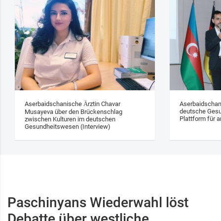
Aserbaidschanische Ärztin Chavar
Aserbaidschan
deutsche Gesu
Musayeva über den Brückenschlag
Plattform für a
zwischen Kulturen im deutschen
Gesundheitswesen (Interview)
Paschinyans Wiederwahl löst
Debatte über westliche