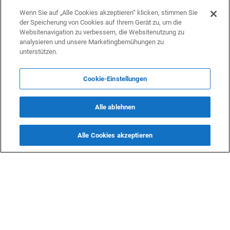
Wenn Sie auf „Alle Cookies akzeptieren“ klicken, stimmen Sie
der Speicherung von Cookies auf Ihrem Gerät zu, um die
Websitenavigation zu verbessern, die Websitenutzung zu
analysieren und unsere Marketingbemühungen zu
unterstützen.
Turkish Airlines nimmt Flüge
Cookie-Einstellungen
nach Libyen wieder auf
Alle ablehnen
REISEN
29 März 2024 14:39 (UTC+04:00)
Alle Cookies akzeptieren