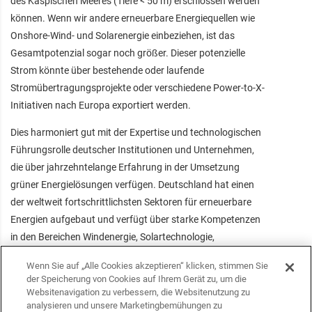
des Kaspischen Meeres (Tiefe < 50 m) erschlossen werden
können. Wenn wir andere erneuerbare Energiequellen wie
Onshore-Wind- und Solarenergie einbeziehen, ist das
Gesamtpotenzial sogar noch größer. Dieser potenzielle
Strom könnte über bestehende oder laufende
Stromübertragungsprojekte oder verschiedene Power-to-X-
Initiativen nach Europa exportiert werden.
Dies harmoniert gut mit der Expertise und technologischen
Führungsrolle deutscher Institutionen und Unternehmen,
die über jahrzehntelange Erfahrung in der Umsetzung
grüner Energielösungen verfügen. Deutschland hat einen
der weltweit fortschrittlichsten Sektoren für erneuerbare
Energien aufgebaut und verfügt über starke Kompetenzen
in den Bereichen Windenergie, Solartechnologie,
Energiespeicherung und Netzintegration. Der deutsche
Wenn Sie auf „Alle Cookies akzeptieren“ klicken, stimmen Sie
Markt ist jedoch mittlerweile stark gesättigt, was es
der Speicherung von Cookies auf Ihrem Gerät zu, um die
deutschen Unternehmen erschwert, profitable Projekte zu
Websitenavigation zu verbessern, die Websitenutzung zu
analysieren und unsere Marketingbemühungen zu
realisieren. Die Erfahrung dieser Unternehmen könnte das