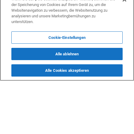
der Speicherung von Cookies auf Ihrem Gerät zu, um die
Websitenavigation zu verbessern, die Websitenutzung zu
analysieren und unsere Marketingbemühungen zu
unterstützen.
Cookie-Einstellungen
Aserbaidschanische Ärztin Chavar
Aserbaidschan
deutsche Gesu
Musayeva über den Brückenschlag
Plattform für a
zwischen Kulturen im deutschen
Gesundheitswesen (Interview)
Alle ablehnen
Alle Cookies akzeptieren