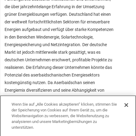
die über jahrzehntelange Erfahrung in der Umsetzung
grüner Energielösungen verfügen. Deutschland hat einen
der weltweit fortschrittlichsten Sektoren für erneuerbare
Energien aufgebaut und verfügt über starke Kompetenzen
in den Bereichen Windenergie, Solartechnologie,
Energiespeicherung und Netzintegration. Der deutsche
Markt ist jedoch mittlerweile stark gesättigt, was es
deutschen Unternehmen erschwert, profitable Projekte zu
realisieren. Die Erfahrung dieser Unternehmen könnte das
Potenzial des aserbaidschanischen Energiesektors
kostengünstig nutzen. Da Aserbaidschan seinen
Energiemix diversifizieren und seine Abhängigkeit von
fossilen Brennstoffen verringern möchte, bietet sich eine
Wenn Sie auf „Alle Cookies akzeptieren“ klicken, stimmen Sie
echte Chance für eine strategische Zusammenarbeit.
der Speicherung von Cookies auf Ihrem Gerät zu, um die
Deutsche Unternehmen können technisches Know-how,
Websitenavigation zu verbessern, die Websitenutzung zu
innovative Lösungen und Investitionsmodelle anbieten, um
analysieren und unsere Marketingbemühungen zu
unterstützen.
Aserbaidschans Energiewende zu unterstützen.