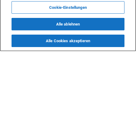
„Darüber hinaus sind die jüngsten Regierungsinitiativen
Cookie-Einstellungen
Aserbaidschans zur Reform des Energiesektors und zur
Anwerbung ausländischer Investitionen – wie die
Alle ablehnen
Schaffung eines rechtlichen und regulatorischen Rahmens
für erneuerbare Energien, die Durchführung von
Alle Cookies akzeptieren
Pilotprojekten und der Ausbau der Netz-Infrastruktur –
positive Zeichen, die die Grundlage für zukünftige
Partnerschaften legen.“