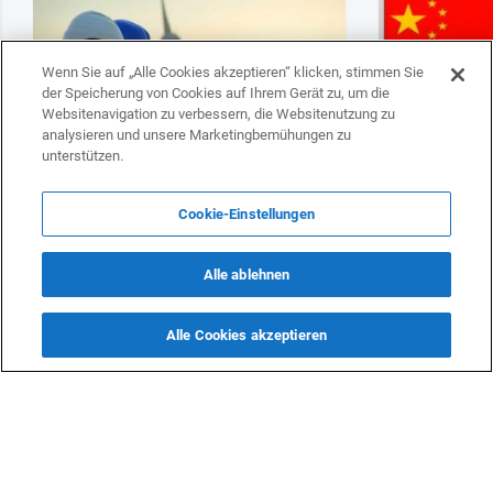
Wenn Sie auf „Alle Cookies akzeptieren“ klicken, stimmen Sie
der Speicherung von Cookies auf Ihrem Gerät zu, um die
Websitenavigation zu verbessern, die Websitenutzung zu
analysieren und unsere Marketingbemühungen zu
unterstützen.
Cookie-Einstellungen
Deutsche Unternehmen können den
Es fand ein Tr
Übergang Aserbaidschans zu sauberer
Geschäftsleute
Energie unterstützen
statt
Alle ablehnen
Alle Cookies akzeptieren