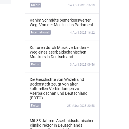
Kultur
14 April 2025 16:10
Rahim Schmidts bemerkenswerter
Weg: Von der Medizin ins Parlament
International
4 April 2025 16:22
Kulturen durch Musik verbinden –
Weg eines aserbaidschanischen
Musikers in Deutschland
Kultur
3 April 2025 09:56
Die Geschichte von Wazeh und
Bodenstedt zeugt von alten
kulturellen Verbindungen zu
Aserbaidschan und Deutschland
(FOTO)
Kultur
25 März 2025 20:58
Mit 33 Jahren: Aserbaidschanischer
Klinikdirektor in Deutschlands