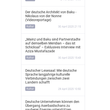
Der deutsche Architekt von Baku -
Nikolaus von der Nonne
(Videoreportage)
Kultur
30 April 2025 21:15
„Mainz und Baku sind Partnerstädte
auf demselben Meridian – das ist
Schicksal“ – Exklusives Interview mit
Aziza Mustafazade
Kultur
30 April 2025 15:43
Deutscher Lesesaal: Wie deutsche
Sprache langjährige kulturelle
Verbindungen zwischen zwei
Ländern schafft
Kultur
29 April 2025 10:50
Deutsche Unternehmen können den
Übergang Aserbaidschans zu
sauberer Energie unterstützen