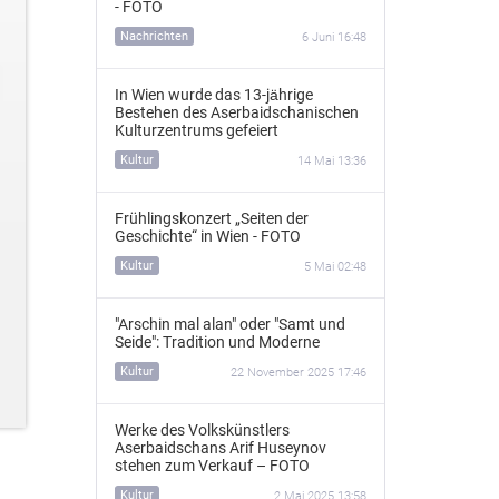
- FOTO
Nachrichten
6 Juni 16:48
In Wien wurde das 13‑jährige
Bestehen des Aserbaidschanischen
Kulturzentrums gefeiert
Kultur
14 Mai 13:36
Frühlingskonzert „Seiten der
Geschichte“ in Wien - FOTO
Kultur
5 Mai 02:48
"Arschin mal alan" oder "Samt und
Seide": Tradition und Moderne
Kultur
22 November 2025 17:46
Werke des Volkskünstlers
Aserbaidschans Arif Huseynov
stehen zum Verkauf – FOTO
Kultur
2 Mai 2025 13:58