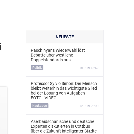
NEUESTE
i
Paschinyans Wiederwahl löst
Debatte über westliche
Doppelstandards aus
Politik
18 Juni 16:42
Professor Sylvio Simon: Der Mensch
bleibt weiterhin das wichtigste Glied
bei der Lösung von Aufgaben -
FOTO - VIDEO
Kaukasus
12 Juni 22:00
Aserbaidschanische und deutsche
Experten diskutierten in Cottbus
über die Zukunft intelligenter Städte