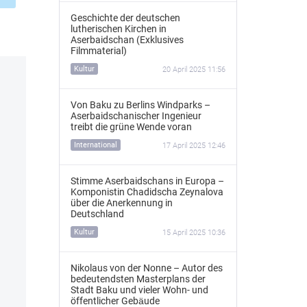
Geschichte der deutschen
lutherischen Kirchen in
Aserbaidschan (Exklusives
Filmmaterial)
Kultur
20 April 2025 11:56
Von Baku zu Berlins Windparks –
Aserbaidschanischer Ingenieur
treibt die grüne Wende voran
International
17 April 2025 12:46
Stimme Aserbaidschans in Europa –
Komponistin Chadidscha Zeynalova
über die Anerkennung in
Deutschland
Kultur
15 April 2025 10:36
Nikolaus von der Nonne – Autor des
bedeutendsten Masterplans der
Stadt Baku und vieler Wohn- und
öffentlicher Gebäude