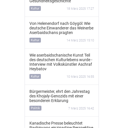
Gesundheitsgeschichte
Kultur
18 März 2025 17:27
Von Helenendorf nach Göygöl: Wie
deutsche Einwanderer das Weinerbe
Aserbaidschans prägten
Kultur
14 März 2025 15:10
Wie aserbaidschanische Kunst Teil
des deutschen Kulturlebens wurde -
Interview mit Volkskünstler Aschraf
Heybatov
Kultur
10 März 2025 16:55
Bürgermeister, ehrt den Jahrestag
des Khojaly-Genozids mit einer
besonderen Erklärung
Politik
7 März 2025 16:42
Kanadische Presse beleuchtet
Pashinyans einzigartige Perspektive