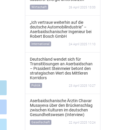
Wirtschaft
26 April 2025 13:33
„Ich vertraue weiterhin auf die
deutsche Automobilindustrie“ –
Aserbaidschanischer Ingenieur bei
Robert Bosch GmbH
International
24 April 2025 11:10
Deutschland wendet sich für
Transitlösungen an Aserbaidschan
– Präsident Steinmeier betont den
strategischen Wert des Mittleren
Korridors
Politik
23 April 2025 10:27
Aserbaidschanische Ärztin Chavar
Musayeva über den Brückenschlag
zwischen Kulturen im deutschen
Gesundheitswesen (Interview)
Gesellschaft
22 April 2025 10:24