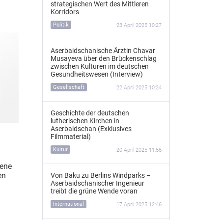
strategischen Wert des Mittleren
Korridors
Politik
23 April 2025 10:27
Aserbaidschanische Ärztin Chavar
Musayeva über den Brückenschlag
zwischen Kulturen im deutschen
Gesundheitswesen (Interview)
Gesellschaft
22 April 2025 10:24
Geschichte der deutschen
lutherischen Kirchen in
Aserbaidschan (Exklusives
Filmmaterial)
Kultur
20 April 2025 11:56
bene
en
Von Baku zu Berlins Windparks –
Aserbaidschanischer Ingenieur
treibt die grüne Wende voran
International
17 April 2025 12:46