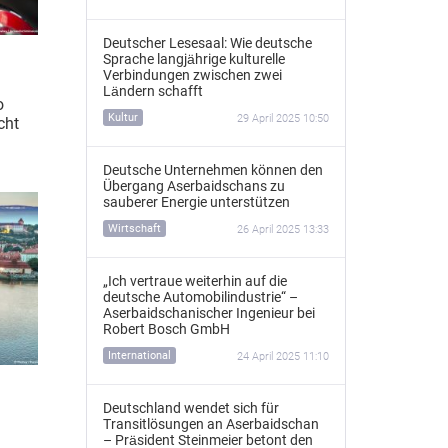
Deutscher Lesesaal: Wie deutsche
Sprache langjährige kulturelle
Verbindungen zwischen zwei
Ländern schafft
o
Kultur
29 April 2025 10:50
cht
Deutsche Unternehmen können den
Übergang Aserbaidschans zu
sauberer Energie unterstützen
Wirtschaft
26 April 2025 13:33
„Ich vertraue weiterhin auf die
deutsche Automobilindustrie“ –
Aserbaidschanischer Ingenieur bei
Robert Bosch GmbH
International
24 April 2025 11:10
Deutschland wendet sich für
Transitlösungen an Aserbaidschan
– Präsident Steinmeier betont den