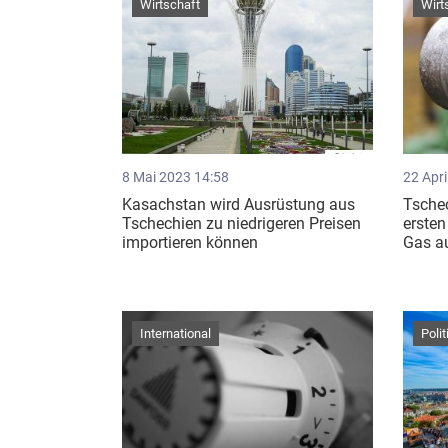
Wirtschaft
Wirt
8 Mai 2023 14:58
22 Apri
Kasachstan wird Ausrüstung aus
Tschec
Tschechien zu niedrigeren Preisen
ersten
importieren können
Gas au
International
Polit