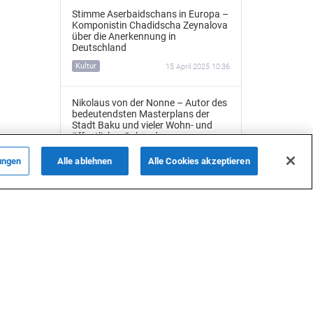
Stimme Aserbaidschans in Europa –
Komponistin Chadidscha Zeynalova
über die Anerkennung in
Deutschland
Kultur
15 April 2025 10:36
Nikolaus von der Nonne – Autor des
bedeutendsten Masterplans der
Stadt Baku und vieler Wohn- und
öffentlicher Gebäude
Kultur
14 April 2025 16:10
ungen
Alle ablehnen
Alle Cookies akzeptieren
ALLE NACHRICHTEN
Rahim Schmidts bemerkenswerter
Weg: Von der Medizin ins Parlament
International
4 April 2025 16:22
Kulturen durch Musik verbinden –
Weg eines aserbaidschanischen
Musikers in Deutschland
Nutzungsbedingungen
Kultur
3 April 2025 09:56