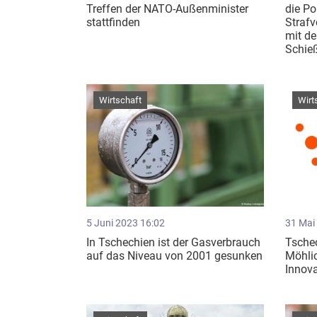
Treffen der NATO-Außenminister
die Po
stattfinden
Straf
mit d
Schieß
Wirtschaft
Wirt
5 Juni 2023 16:02
31 Mai
In Tschechien ist der Gasverbrauch
Tschec
auf das Niveau von 2001 gesunken
Möhlic
Innova