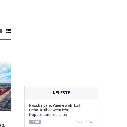
NEUESTE
Paschinyans Wiederwahl löst
Debatte über westliche
Doppelstandards aus
Politik
18 Juni 16:42
ag.