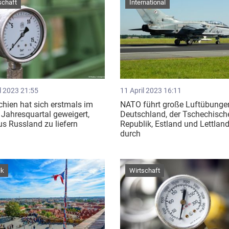
schaft
International
l 2023 21:55
11 April 2023 16:11
hien hat sich erstmals im
NATO führt große Luftübunge
 Jahresquartal geweigert,
Deutschland, der Tschechisch
s Russland zu liefern
Republik, Estland und Lettlan
durch
ik
Wirtschaft