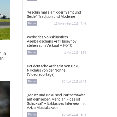
"Arschin mal alan" oder "Samt und
Seide": Tradition und Moderne
Kultur
22 November 2025 17:46
Werke des Volkskünstlers
Aserbaidschans Arif Huseynov
stehen zum Verkauf – FOTO
Kultur
2 Mai 2025 13:58
n in
en
d
Der deutsche Architekt von Baku -
Nikolaus von der Nonne
(Videoreportage)
Kultur
30 April 2025 21:15
„Mainz und Baku sind Partnerstädte
auf demselben Meridian – das ist
Schicksal“ – Exklusives Interview mit
Aziza Mustafazade
Kultur
30 April 2025 15:43