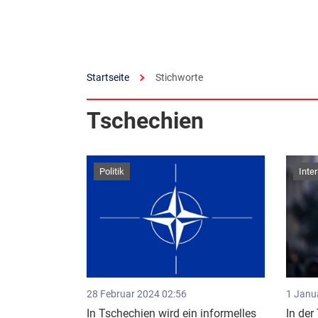
Startseite
Stichworte
Tschechien
Politik
Inte
28 Februar 2024 02:56
1 Janu
In Tschechien wird ein informelles
In der