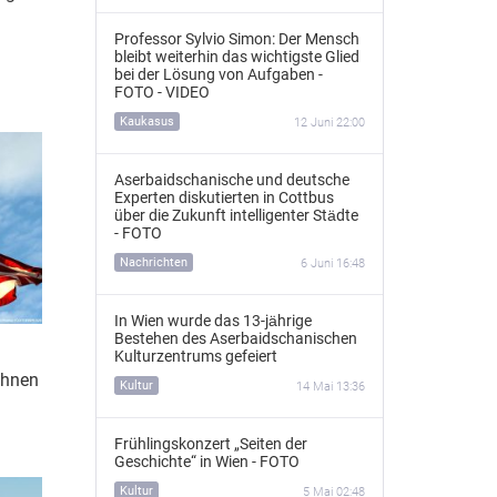
Professor Sylvio Simon: Der Mensch
bleibt weiterhin das wichtigste Glied
bei der Lösung von Aufgaben -
FOTO - VIDEO
Kaukasus
12 Juni 22:00
Aserbaidschanische und deutsche
Experten diskutierten in Cottbus
über die Zukunft intelligenter Städte
- FOTO
Nachrichten
6 Juni 16:48
In Wien wurde das 13‑jährige
Bestehen des Aserbaidschanischen
Kulturzentrums gefeiert
chnen
Kultur
14 Mai 13:36
Frühlingskonzert „Seiten der
Geschichte“ in Wien - FOTO
Kultur
5 Mai 02:48