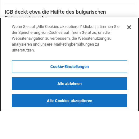
IGB deckt etwa die Hälfte des bulgarischen
Erdgasverbrauchs
Wirtschaft
Wenn Sie auf „Alle Cookies akzeptieren“ klicken, stimmen Sie
26 Oktober 2023 15:28
der Speicherung von Cookies auf Ihrem Gerät zu, um die
Websitenavigation zu verbessern, die Websitenutzung zu
Das bulgarische Parlament unterstützte die Gewährung
analysieren und unsere Marketingbemühungen zu
des EU-Kandidatenstatus für Georgien
unterstützen.
Politik
16 Oktober 2023 14:40
Cookie-Einstellungen
Bulgarien führt eine Steuer auf den Transit von
russischem Gas ein
Alle ablehnen
International
16 Oktober 2023 13:22
Alle Cookies akzeptieren
Bulgarien erhöhte Gasimporte aus Aserbaidschan
Wirtschaft
29 September 2023 15:25
Energiehändler sind an einer Erweiterung der IGB-
Kapazität interessiert