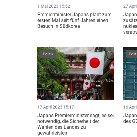
1 Mai 2023 15:52
27 Apri
Premierminister Japans plant zum
Japan 
ersten Mal seit fünf Jahren einen
zusät
Besuch in Südkorea
nukle
verab
Politik
Polit
17 April 2023 15:17
16 Apri
Japans Premierminister sagt, es sei
Japan 
notwendig, die Sicherheit der
des G7
Wahlen des Landes zu
gewährleisten ​