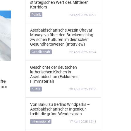
strategischen Wert des Mittleren
Korridors
Politik
23 April 2025 10:27
Aserbaidschanische Ärztin Chavar
Musayeva über den Brückenschlag
zwischen Kulturen im deutschen
Gesundheitswesen (Interview)
Gesellschaft
22 April 2025 10:24
Geschichte der deutschen
lutherischen Kirchen in
Aserbaidschan (Exklusives
che
Filmmaterial)
 zum
Kultur
20 April 2025 11:56
Von Baku zu Berlins Windparks –
Aserbaidschanischer Ingenieur
treibt die grüne Wende voran
International
17 April 2025 12:46