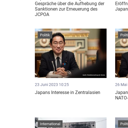
Gespräche über die Aufhebung der
Eröff
Sanktionen zur Erneuerung des
Japan
JCPOA
Politik
Polit
23 Juni 2023 10:25
26 Mai
Japans Interesse in Zentralasien
Japan 
NATO-B
International
Polit