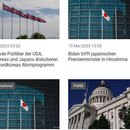
 2023 05:20
15 Mai 2023 13:28
de Politiker der USA,
Biden trifft japanischen
reas und Japans diskutieren
Premierminister in Hiroshima
Nordkoreas Atomprogramm
rnational
Politik