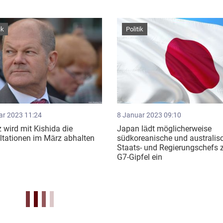
ik
Politik
ar 2023 11:24
8 Januar 2023 09:10
 wird mit Kishida die
Japan lädt möglicherweise
ltationen im März abhalten
südkoreanische und australis
Staats- und Regierungschefs
G7-Gipfel ein