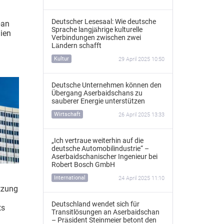
Deutscher Lesesaal: Wie deutsche
pan
Sprache langjährige kulturelle
lien
Verbindungen zwischen zwei
Ländern schafft
Kultur
29 April 2025 10:50
Deutsche Unternehmen können den
Übergang Aserbaidschans zu
sauberer Energie unterstützen
Wirtschaft
26 April 2025 13:33
„Ich vertraue weiterhin auf die
deutsche Automobilindustrie“ –
Aserbaidschanischer Ingenieur bei
Robert Bosch GmbH
International
24 April 2025 11:10
tzung
Deutschland wendet sich für
ts
Transitlösungen an Aserbaidschan
– Präsident Steinmeier betont den