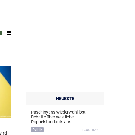
NEUESTE
Paschinyans Wiederwahl löst
Debatte über westliche
Doppelstandards aus
Politik
18 Juni 16:42
wird