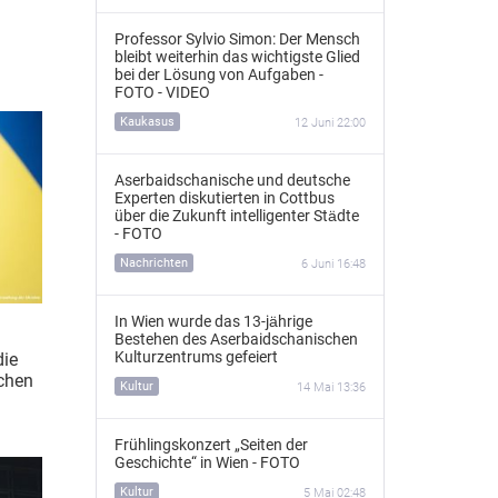
Professor Sylvio Simon: Der Mensch
bleibt weiterhin das wichtigste Glied
bei der Lösung von Aufgaben -
FOTO - VIDEO
Kaukasus
12 Juni 22:00
Aserbaidschanische und deutsche
Experten diskutierten in Cottbus
über die Zukunft intelligenter Städte
- FOTO
Nachrichten
6 Juni 16:48
In Wien wurde das 13‑jährige
Bestehen des Aserbaidschanischen
Kulturzentrums gefeiert
die
schen
Kultur
14 Mai 13:36
Frühlingskonzert „Seiten der
Geschichte“ in Wien - FOTO
Kultur
5 Mai 02:48