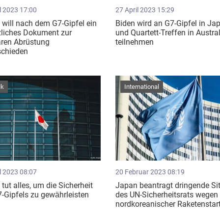
l 2023 17:00
27 April 2023 15:29
will nach dem G7-Gipfel ein
Biden wird an G7-Gipfel in Ja
zliches Dokument zur
und Quartett-Treffen in Austra
aren Abrüstung
teilnehmen
schieden
ik
International
l 2023 08:07
20 Februar 2023 08:19
tut alles, um die Sicherheit
Japan beantragt dringende Si
-Gipfels zu gewährleisten ​
des UN-Sicherheitsrats wegen
nordkoreanischer Raketenstar