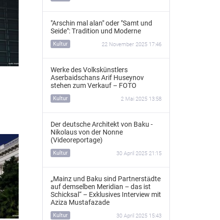
"Arschin mal alan" oder "Samt und
Seide": Tradition und Moderne
Kultur
22 November 2025 17:46
Werke des Volkskünstlers
Aserbaidschans Arif Huseynov
stehen zum Verkauf – FOTO
Kultur
2 Mai 2025 13:58
Der deutsche Architekt von Baku -
Nikolaus von der Nonne
(Videoreportage)
Kultur
30 April 2025 21:15
„Mainz und Baku sind Partnerstädte
auf demselben Meridian – das ist
Schicksal“ – Exklusives Interview mit
Aziza Mustafazade
Kultur
30 April 2025 15:43