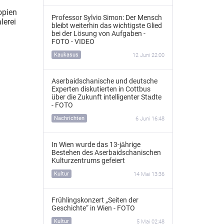
opien
Professor Sylvio Simon: Der Mensch
lerei
bleibt weiterhin das wichtigste Glied
bei der Lösung von Aufgaben -
FOTO - VIDEO
Kaukasus
12 Juni 22:00
Aserbaidschanische und deutsche
Experten diskutierten in Cottbus
über die Zukunft intelligenter Städte
- FOTO
Nachrichten
6 Juni 16:48
In Wien wurde das 13‑jährige
Bestehen des Aserbaidschanischen
Kulturzentrums gefeiert
Kultur
14 Mai 13:36
Frühlingskonzert „Seiten der
Geschichte“ in Wien - FOTO
Kultur
5 Mai 02:48