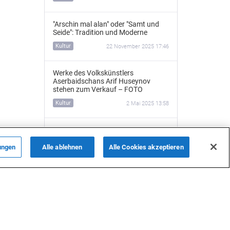
"Arschin mal alan" oder "Samt und
Seide": Tradition und Moderne
Kultur
22 November 2025 17:46
Werke des Volkskünstlers
Aserbaidschans Arif Huseynov
stehen zum Verkauf – FOTO
Kultur
2 Mai 2025 13:58
Der deutsche Architekt von Baku -
Nikolaus von der Nonne
(Videoreportage)
ungen
Alle ablehnen
Alle Cookies akzeptieren
ALLE NACHRICHTEN
Kultur
30 April 2025 21:15
„Mainz und Baku sind Partnerstädte
auf demselben Meridian – das ist
Schicksal“ – Exklusives Interview mit
Aziza Mustafazade
Kultur
30 April 2025 15:43