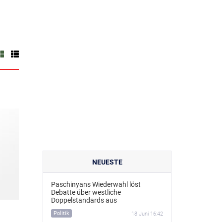
NEUESTE
Paschinyans Wiederwahl löst
Debatte über westliche
Doppelstandards aus
Politik
18 Juni 16:42