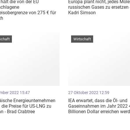
n hält die von der EU
Europa plant nicht, jedes Mole
schlagene
russischen Gases zu ersetzen 
isobergrenze von 275 € für
Kadri Simson
ch
schaft
Wirtschaft
mber 2022 15:47
27 Oktober 2022 12:59
äische Energieunternehmen
IEA erwartet, dass die Öl- und
 die Preise für US-LNG zu
Gaseinnahmen im Jahr 2022 
n - Brad Crabtree
Billionen Dollar erreichen wer