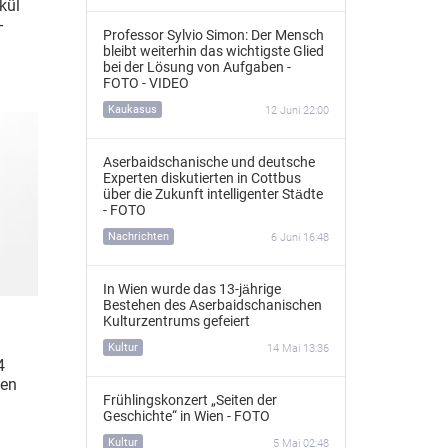
kül
-
Professor Sylvio Simon: Der Mensch
bleibt weiterhin das wichtigste Glied
bei der Lösung von Aufgaben -
FOTO - VIDEO
Kaukasus
12 Juni 22:00
Aserbaidschanische und deutsche
Experten diskutierten in Cottbus
über die Zukunft intelligenter Städte
- FOTO
Nachrichten
6 Juni 16:48
In Wien wurde das 13‑jährige
Bestehen des Aserbaidschanischen
Kulturzentrums gefeiert
Kultur
14 Mai 13:36
4
den
Frühlingskonzert „Seiten der
Geschichte“ in Wien - FOTO
Kultur
5 Mai 02:48