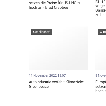
Italie
setzen die Preise für US-LNG zu
vorge
hoch an - Brad Crabtree
Gaspre
zu ho
Gesellschaft
Wirt
11 November 2022 13:07
8 Nove
Autoindustrie verfehlt Klimaziele:
Europ
Greenpeace
setzen
hoch a