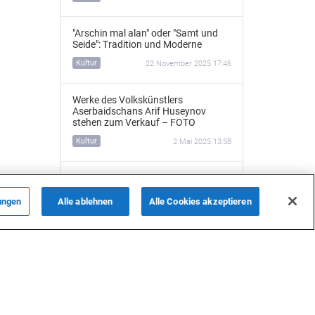
"Arschin mal alan" oder "Samt und
Seide": Tradition und Moderne
Kultur
22 November 2025 17:46
Werke des Volkskünstlers
Aserbaidschans Arif Huseynov
stehen zum Verkauf – FOTO
Kultur
2 Mai 2025 13:58
Der deutsche Architekt von Baku -
Nikolaus von der Nonne
(Videoreportage)
ungen
Alle ablehnen
Alle Cookies akzeptieren
ALLE NACHRICHTEN
Kultur
30 April 2025 21:15
„Mainz und Baku sind Partnerstädte
auf demselben Meridian – das ist
Schicksal“ – Exklusives Interview mit
Aziza Mustafazade
Kultur
30 April 2025 15:43