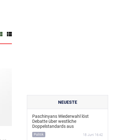
NEUESTE
Paschinyans Wiederwahl löst
Debatte über westliche
Doppelstandards aus
Politik
18 Juni 16:42