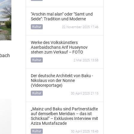
"Arschin mal alan" oder "Samt und
Seide": Tradition und Moderne
Kultur
22 November 2025 17:46
Werke des Volkskünstlers
Aserbaidschans Arif Huseynov
stehen zum Verkauf – FOTO
abach
Kultur
2 Mai 2025 13:58
Der deutsche Architekt von Baku -
Nikolaus von der Nonne
(Videoreportage)
Kultur
30 April 2025 21:15
„Mainz und Baku sind Partnerstädte
auf demselben Meridian – das ist
Schicksal“ – Exklusives Interview mit
Aziza Mustafazade
Kultur
30 April 2025 15:43