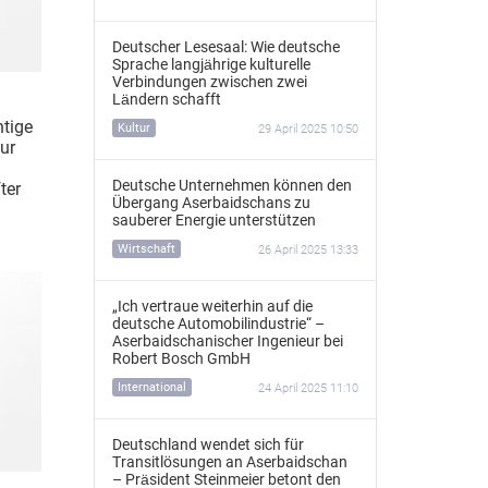
Deutscher Lesesaal: Wie deutsche
Sprache langjährige kulturelle
Verbindungen zwischen zwei
Ländern schafft
htige
Kultur
29 April 2025 10:50
zur
Deutsche Unternehmen können den
ter
Übergang Aserbaidschans zu
sauberer Energie unterstützen
Wirtschaft
26 April 2025 13:33
„Ich vertraue weiterhin auf die
deutsche Automobilindustrie“ –
Aserbaidschanischer Ingenieur bei
Robert Bosch GmbH
International
24 April 2025 11:10
Deutschland wendet sich für
Transitlösungen an Aserbaidschan
– Präsident Steinmeier betont den