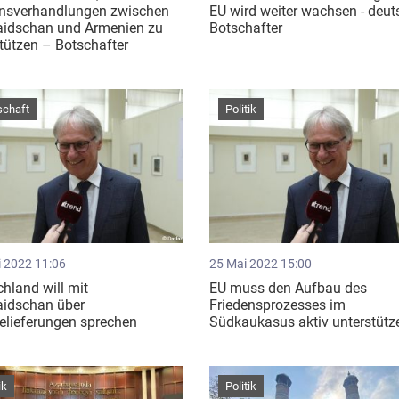
ensverhandlungen zwischen
EU wird weiter wachsen - deut
aidschan und Armenien zu
Botschafter
tützen – Botschafter ​
schaft
Politik
i 2022 11:06
25 Mai 2022 15:00
hland will mit
EU muss den Aufbau des
aidschan über
Friedensprozesses im
elieferungen sprechen
Südkaukasus aktiv unterstütz
ik
Politik