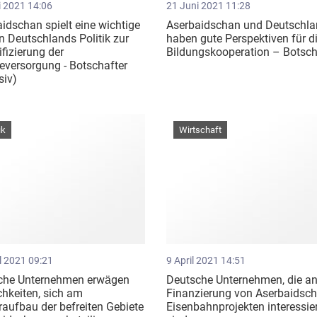
i 2021 14:06
21 Juni 2021 11:28
idschan spielt eine wichtige
Aserbaidschan und Deutschl
in Deutschlands Politik zur
haben gute Perspektiven für d
ifizierung der
Bildungskooperation – Botsch
eversorgung - Botschafter
siv)
ik
Wirtschaft
l 2021 09:21
9 April 2021 14:51
che Unternehmen erwägen
Deutsche Unternehmen, die an
hkeiten, sich am
Finanzierung von Aserbaidsc
aufbau der befreiten Gebiete
Eisenbahnprojekten interessie