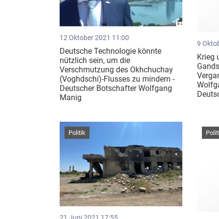
12 Oktober 2021 11:00
9 Okto
Deutsche Technologie könnte
Krieg 
nützlich sein, um die
Gands
Verschmutzung des Okhchuchay
Verga
(Voghdschi)-Flusses zu mindern -
Wolfg
Deutscher Botschafter Wolfgang
Deuts
Manig
Politik
Polit
21 Juni 2021 17:55