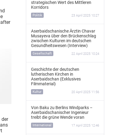
strategischen Wert des Mittleren
Korridors
and
Politik
23 April 2025 10:27
ie
after
Aserbaidschanische Ärztin Chavar
Musayeva über den Brückenschlag
zwischen Kulturen im deutschen
Gesundheitswesen (Interview)
Gesellschaft
22 April 2025 10:24
Geschichte der deutschen
lutherischen Kirchen in
Aserbaidschan (Exklusives
Filmmaterial)
Kultur
20 April 2025 11:56
Von Baku zu Berlins Windparks –
Aserbaidschanischer Ingenieur
treibt die grüne Wende voran
 der
hans
International
17 April 2025 12:46
rt