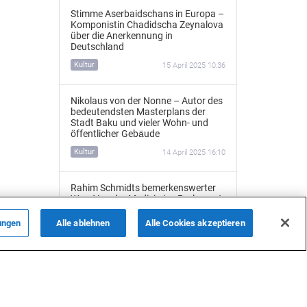
Stimme Aserbaidschans in Europa –
Komponistin Chadidscha Zeynalova
über die Anerkennung in
Deutschland
Kultur
15 April 2025 10:36
Nikolaus von der Nonne – Autor des
bedeutendsten Masterplans der
Stadt Baku und vieler Wohn- und
öffentlicher Gebäude
Kultur
14 April 2025 16:10
Rahim Schmidts bemerkenswerter
Weg: Von der Medizin ins Parlament
International
4 April 2025 16:22
ungen
Alle ablehnen
Alle Cookies akzeptieren
ALLE NACHRICHTEN
Kulturen durch Musik verbinden –
Weg eines aserbaidschanischen
Musikers in Deutschland
Kultur
3 April 2025 09:56