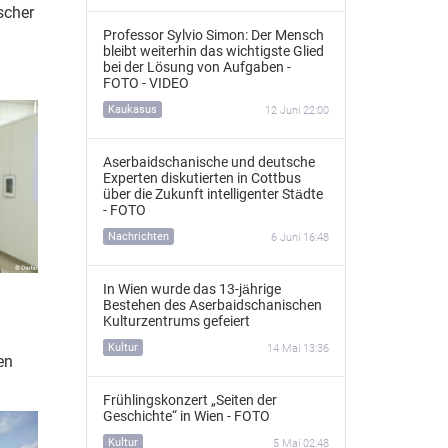
scher
Professor Sylvio Simon: Der Mensch
bleibt weiterhin das wichtigste Glied
bei der Lösung von Aufgaben -
FOTO - VIDEO
Kaukasus
12 Juni 22:00
Aserbaidschanische und deutsche
Experten diskutierten in Cottbus
über die Zukunft intelligenter Städte
- FOTO
Nachrichten
6 Juni 16:48
In Wien wurde das 13‑jährige
Bestehen des Aserbaidschanischen
Kulturzentrums gefeiert
Kultur
14 Mai 13:36
en
Frühlingskonzert „Seiten der
Geschichte“ in Wien - FOTO
Kultur
5 Mai 02:48