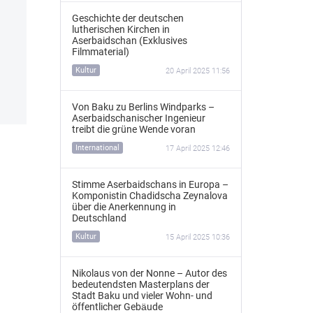
Geschichte der deutschen
lutherischen Kirchen in
Aserbaidschan (Exklusives
Filmmaterial)
Kultur
20 April 2025 11:56
Von Baku zu Berlins Windparks –
Aserbaidschanischer Ingenieur
treibt die grüne Wende voran
International
17 April 2025 12:46
Stimme Aserbaidschans in Europa –
Komponistin Chadidscha Zeynalova
über die Anerkennung in
Deutschland
Kultur
15 April 2025 10:36
Nikolaus von der Nonne – Autor des
bedeutendsten Masterplans der
Stadt Baku und vieler Wohn- und
öffentlicher Gebäude