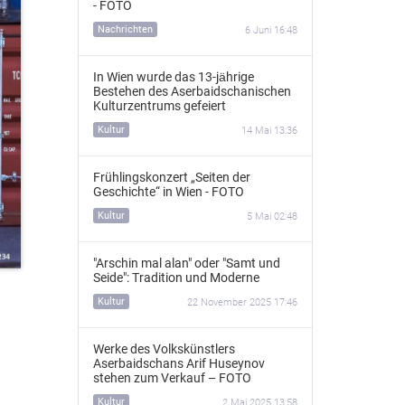
- FOTO
Nachrichten
6 Juni 16:48
In Wien wurde das 13‑jährige
Bestehen des Aserbaidschanischen
Kulturzentrums gefeiert
Kultur
14 Mai 13:36
Frühlingskonzert „Seiten der
Geschichte“ in Wien - FOTO
Kultur
5 Mai 02:48
"Arschin mal alan" oder "Samt und
Seide": Tradition und Moderne
Kultur
22 November 2025 17:46
Werke des Volkskünstlers
Aserbaidschans Arif Huseynov
stehen zum Verkauf – FOTO
Kultur
2 Mai 2025 13:58