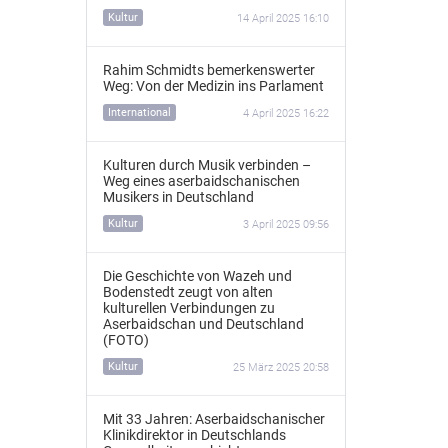
Kultur
14 April 2025 16:10
Rahim Schmidts bemerkenswerter
Weg: Von der Medizin ins Parlament
International
4 April 2025 16:22
Kulturen durch Musik verbinden –
Weg eines aserbaidschanischen
Musikers in Deutschland
Kultur
3 April 2025 09:56
Die Geschichte von Wazeh und
Bodenstedt zeugt von alten
kulturellen Verbindungen zu
Aserbaidschan und Deutschland
(FOTO)
Kultur
25 März 2025 20:58
Mit 33 Jahren: Aserbaidschanischer
Klinikdirektor in Deutschlands