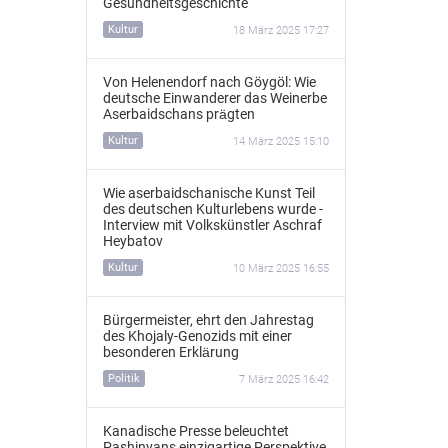
Gesundheitsgeschichte
Kultur
18 März 2025 17:27
Von Helenendorf nach Göygöl: Wie
deutsche Einwanderer das Weinerbe
Aserbaidschans prägten
Kultur
14 März 2025 15:10
Wie aserbaidschanische Kunst Teil
des deutschen Kulturlebens wurde -
Interview mit Volkskünstler Aschraf
Heybatov
Kultur
10 März 2025 16:55
Bürgermeister, ehrt den Jahrestag
des Khojaly-Genozids mit einer
besonderen Erklärung
Politik
7 März 2025 16:42
Kanadische Presse beleuchtet
Pashinyans einzigartige Perspektive