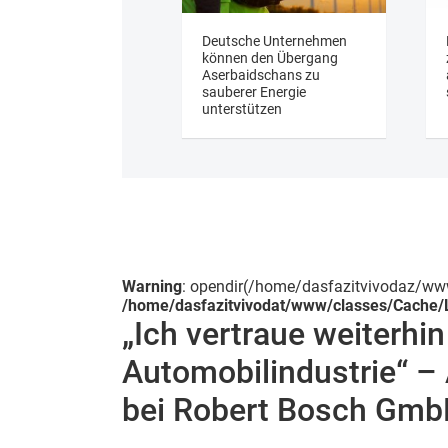
Deutsche Unternehmen
können den Übergang
Aserbaidschans zu
sauberer Energie
unterstützen
Warning
: opendir(/home/dasfazitvivodaz/www/c
/home/dasfazitvivodat/www/classes/Cache/L
„Ich vertraue weiterhi
Automobilindustrie“ –
bei Robert Bosch Gm