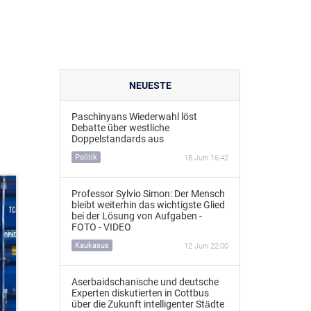
NEUESTE
Paschinyans Wiederwahl löst
Debatte über westliche
Doppelstandards aus
Politik
18 Juni 16:42
Professor Sylvio Simon: Der Mensch
bleibt weiterhin das wichtigste Glied
bei der Lösung von Aufgaben -
FOTO - VIDEO
Kaukasus
12 Juni 22:00
Aserbaidschanische und deutsche
Experten diskutierten in Cottbus
über die Zukunft intelligenter Städte