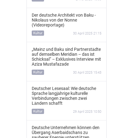
Der deutsche Architekt von Baku -
Nikolaus von der Nonne
(Videoreportage)
Kultur
30 April 2025 21:15
„Mainz und Baku sind Partnerstädte
auf demselben Meridian – das ist
Schicksal“ – Exklusives Interview mit
Aziza Mustafazade
Kultur
30 April 2025 15:43
Deutscher Lesesaal: Wie deutsche
Sprache langjährige kulturelle
Verbindungen zwischen zwei
Ländern schafft
Kultur
29 April 2025 10:50
Deutsche Unternehmen können den
Übergang Aserbaidschans zu
sauberer Energie unterstützen