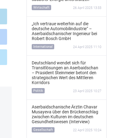
Wirtschaft
26 April 2025 13:33
„Ich vertraue weiterhin auf die
deutsche Automobilindustrie“ –
Aserbaidschanischer Ingenieur bei
Robert Bosch GmbH
International
24 April 2025 11:10
Deutschland wendet sich für
Transitlösungen an Aserbaidschan
– Präsident Steinmeier betont den
strategischen Wert des Mittleren
Korridors
Politik
23 April 2025 10:27
Aserbaidschanische Ärztin Chavar
Musayeva über den Brückenschlag
zwischen Kulturen im deutschen
Gesundheitswesen (Interview)
Gesellschaft
22 April 2025 10:24