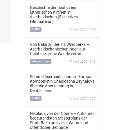
Geschichte der deutschen
lutherischen Kirchen in
Aserbaidschan (Exklusives
Filmmaterial)
Kultur
20 April 2025 11:56
Von Baku zu Berlins Windparks –
Aserbaidschanischer Ingenieur
treibt die grüne Wende voran
International
17 April 2025 12:46
Stimme Aserbaidschans in Europa –
Komponistin Chadidscha Zeynalova
über die Anerkennung in
Deutschland
Kultur
15 April 2025 10:36
Nikolaus von der Nonne – Autor des
bedeutendsten Masterplans der
Stadt Baku und vieler Wohn- und
öffentlicher Gebäude