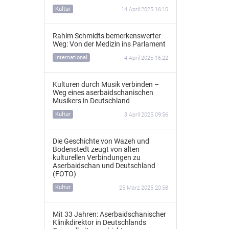
Kultur
14 April 2025 16:10
Rahim Schmidts bemerkenswerter
Weg: Von der Medizin ins Parlament
International
4 April 2025 16:22
Kulturen durch Musik verbinden –
Weg eines aserbaidschanischen
Musikers in Deutschland
Kultur
3 April 2025 09:56
Die Geschichte von Wazeh und
Bodenstedt zeugt von alten
kulturellen Verbindungen zu
Aserbaidschan und Deutschland
(FOTO)
Kultur
25 März 2025 20:58
Mit 33 Jahren: Aserbaidschanischer
Klinikdirektor in Deutschlands