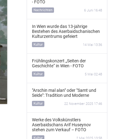
- FOTO
Nachrichten
6 Juni 16:48
In Wien wurde das 13‑jährige
Bestehen des Aserbaidschanischen
Kulturzentrums gefeiert
Kultur
14 Mai 13:36
Frühlingskonzert „Seiten der
Geschichte“ in Wien - FOTO
Kultur
5 Mai 02:48
"Arschin mal alan" oder "Samt und
Seide": Tradition und Moderne
Kultur
22 November 2025 17:46
Werke des Volkskünstlers
Aserbaidschans Arif Huseynov
stehen zum Verkauf – FOTO
Kultur
2 Mai 2025 13:58