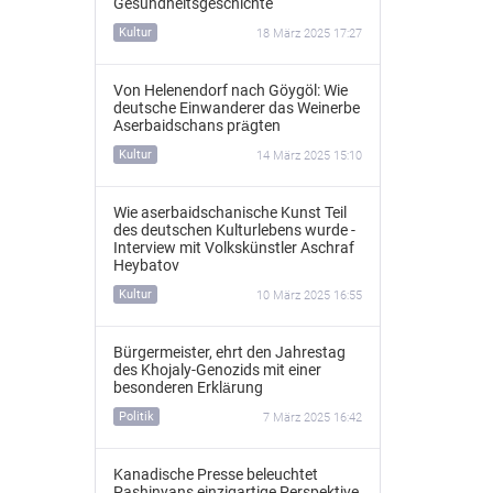
Gesundheitsgeschichte
Kultur
18 März 2025 17:27
Von Helenendorf nach Göygöl: Wie
deutsche Einwanderer das Weinerbe
Aserbaidschans prägten
Kultur
14 März 2025 15:10
Wie aserbaidschanische Kunst Teil
des deutschen Kulturlebens wurde -
Interview mit Volkskünstler Aschraf
Heybatov
Kultur
10 März 2025 16:55
Bürgermeister, ehrt den Jahrestag
des Khojaly-Genozids mit einer
besonderen Erklärung
Politik
7 März 2025 16:42
Kanadische Presse beleuchtet
Pashinyans einzigartige Perspektive