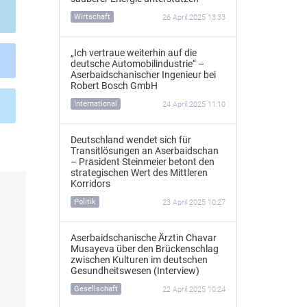
Wirtschaft
26 April 2025 13:33
„Ich vertraue weiterhin auf die
deutsche Automobilindustrie“ –
Aserbaidschanischer Ingenieur bei
Robert Bosch GmbH
International
24 April 2025 11:10
Deutschland wendet sich für
Transitlösungen an Aserbaidschan
– Präsident Steinmeier betont den
strategischen Wert des Mittleren
Korridors
Politik
23 April 2025 10:27
Aserbaidschanische Ärztin Chavar
Musayeva über den Brückenschlag
zwischen Kulturen im deutschen
Gesundheitswesen (Interview)
Gesellschaft
22 April 2025 10:24