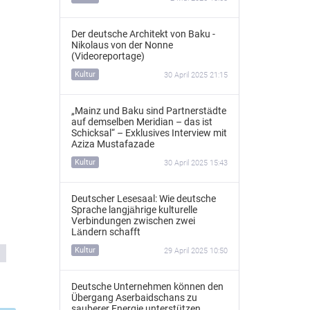
Der deutsche Architekt von Baku -
Nikolaus von der Nonne
(Videoreportage)
Kultur
30 April 2025 21:15
„Mainz und Baku sind Partnerstädte
auf demselben Meridian – das ist
Schicksal“ – Exklusives Interview mit
Aziza Mustafazade
Kultur
30 April 2025 15:43
Deutscher Lesesaal: Wie deutsche
Sprache langjährige kulturelle
Verbindungen zwischen zwei
Ländern schafft
Kultur
29 April 2025 10:50
Deutsche Unternehmen können den
Übergang Aserbaidschans zu
sauberer Energie unterstützen