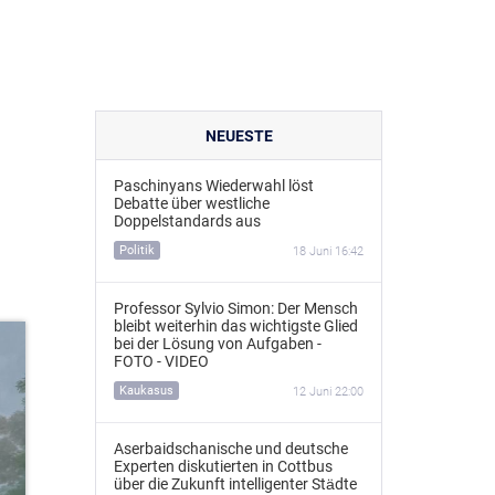
NEUESTE
Paschinyans Wiederwahl löst
Debatte über westliche
Doppelstandards aus
Politik
18 Juni 16:42
Professor Sylvio Simon: Der Mensch
bleibt weiterhin das wichtigste Glied
bei der Lösung von Aufgaben -
FOTO - VIDEO
Kaukasus
12 Juni 22:00
Aserbaidschanische und deutsche
Experten diskutierten in Cottbus
über die Zukunft intelligenter Städte