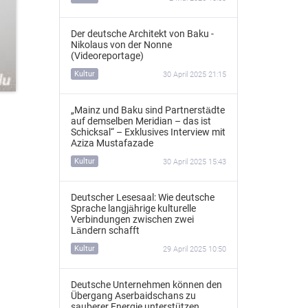
Der deutsche Architekt von Baku -
Nikolaus von der Nonne
(Videoreportage)
Kultur
30 April 2025 21:15
„Mainz und Baku sind Partnerstädte
auf demselben Meridian – das ist
Schicksal“ – Exklusives Interview mit
Aziza Mustafazade
Kultur
30 April 2025 15:43
Deutscher Lesesaal: Wie deutsche
Sprache langjährige kulturelle
Verbindungen zwischen zwei
Ländern schafft
Kultur
29 April 2025 10:50
Deutsche Unternehmen können den
Übergang Aserbaidschans zu
sauberer Energie unterstützen