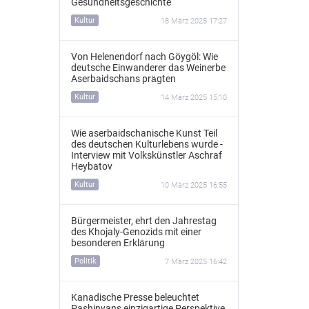
Gesundheitsgeschichte
Kultur
18 März 2025 17:27
Von Helenendorf nach Göygöl: Wie
deutsche Einwanderer das Weinerbe
Aserbaidschans prägten
Kultur
14 März 2025 15:10
Wie aserbaidschanische Kunst Teil
des deutschen Kulturlebens wurde -
Interview mit Volkskünstler Aschraf
Heybatov
Kultur
10 März 2025 16:55
Bürgermeister, ehrt den Jahrestag
des Khojaly-Genozids mit einer
besonderen Erklärung
Politik
7 März 2025 16:42
Kanadische Presse beleuchtet
Pashinyans einzigartige Perspektive