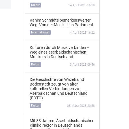
Kultur
14 April 2025 16:10
Rahim Schmidts bemerkenswerter
Weg: Von der Medizin ins Parlament
International
4 April 2025 16:22
Kulturen durch Musik verbinden –
Weg eines aserbaidschanischen
Musikers in Deutschland
Kultur
3 April 2025 09:56
Die Geschichte von Wazeh und
Bodenstedt zeugt von alten
kulturellen Verbindungen zu
Aserbaidschan und Deutschland
(FOTO)
Kultur
25 März 2025 20:58
Mit 33 Jahren: Aserbaidschanischer
Klinikdirektor in Deutschlands