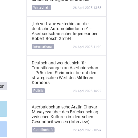
Wirtschaft
26 April 2025 13:33
„Ich vertraue weiterhin auf die
deutsche Automobilindustrie“ –
Aserbaidschanischer Ingenieur bei
Robert Bosch GmbH
International
24 April 2025 11:10
Deutschland wendet sich für
Transitlösungen an Aserbaidschan
– Präsident Steinmeier betont den
strategischen Wert des Mittleren
Korridors
or
Politik
23 April 2025 10:27
Aserbaidschanische Ärztin Chavar
Musayeva über den Brückenschlag
zwischen Kulturen im deutschen
Gesundheitswesen (Interview)
Gesellschaft
22 April 2025 10:24