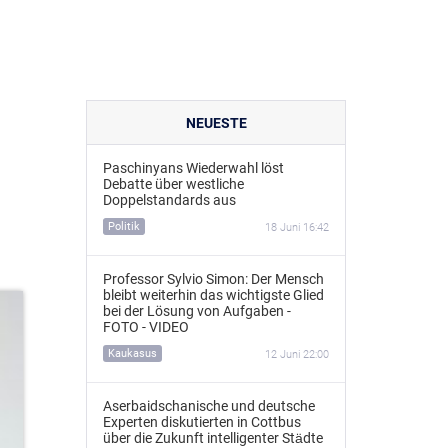
NEUESTE
Paschinyans Wiederwahl löst
Debatte über westliche
Doppelstandards aus
Politik
18 Juni 16:42
Professor Sylvio Simon: Der Mensch
bleibt weiterhin das wichtigste Glied
bei der Lösung von Aufgaben -
FOTO - VIDEO
Kaukasus
12 Juni 22:00
Aserbaidschanische und deutsche
Experten diskutierten in Cottbus
über die Zukunft intelligenter Städte