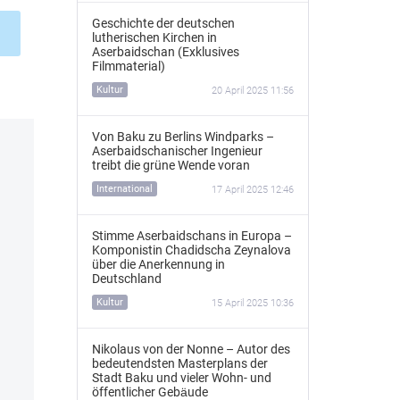
Geschichte der deutschen
lutherischen Kirchen in
Aserbaidschan (Exklusives
Filmmaterial)
Kultur
20 April 2025 11:56
Von Baku zu Berlins Windparks –
Aserbaidschanischer Ingenieur
treibt die grüne Wende voran
International
17 April 2025 12:46
Stimme Aserbaidschans in Europa –
Komponistin Chadidscha Zeynalova
über die Anerkennung in
Deutschland
Kultur
15 April 2025 10:36
Nikolaus von der Nonne – Autor des
bedeutendsten Masterplans der
Stadt Baku und vieler Wohn- und
öffentlicher Gebäude