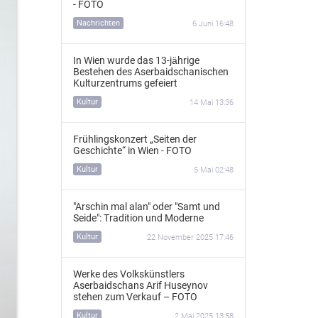
- FOTO
Nachrichten
6 Juni 16:48
In Wien wurde das 13‑jährige
Bestehen des Aserbaidschanischen
Kulturzentrums gefeiert
Kultur
14 Mai 13:36
Frühlingskonzert „Seiten der
Geschichte“ in Wien - FOTO
Kultur
5 Mai 02:48
"Arschin mal alan" oder "Samt und
Seide": Tradition und Moderne
Kultur
22 November 2025 17:46
Werke des Volkskünstlers
Aserbaidschans Arif Huseynov
stehen zum Verkauf – FOTO
Kultur
2 Mai 2025 13:58