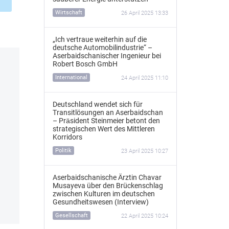
Wirtschaft
26 April 2025 13:33
„Ich vertraue weiterhin auf die
deutsche Automobilindustrie“ –
Aserbaidschanischer Ingenieur bei
Robert Bosch GmbH
International
24 April 2025 11:10
Deutschland wendet sich für
Transitlösungen an Aserbaidschan
– Präsident Steinmeier betont den
strategischen Wert des Mittleren
Korridors
Politik
23 April 2025 10:27
Aserbaidschanische Ärztin Chavar
Musayeva über den Brückenschlag
zwischen Kulturen im deutschen
Gesundheitswesen (Interview)
Gesellschaft
22 April 2025 10:24