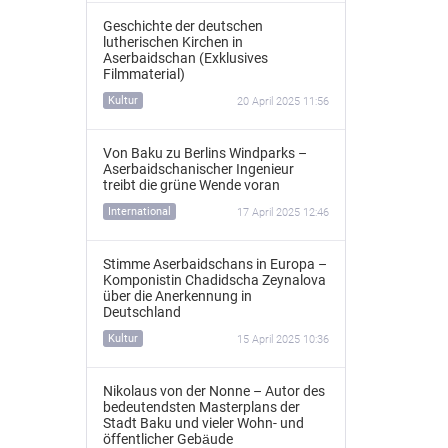
Geschichte der deutschen
lutherischen Kirchen in
Aserbaidschan (Exklusives
Filmmaterial)
Kultur
20 April 2025 11:56
Von Baku zu Berlins Windparks –
Aserbaidschanischer Ingenieur
treibt die grüne Wende voran
International
17 April 2025 12:46
Stimme Aserbaidschans in Europa –
Komponistin Chadidscha Zeynalova
über die Anerkennung in
Deutschland
Kultur
15 April 2025 10:36
Nikolaus von der Nonne – Autor des
bedeutendsten Masterplans der
Stadt Baku und vieler Wohn- und
öffentlicher Gebäude