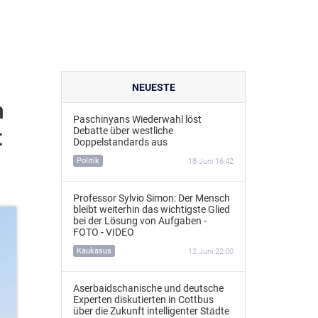
NEUESTE
n
Paschinyans Wiederwahl löst
t
Debatte über westliche
Doppelstandards aus
Politik
18 Juni 16:42
Professor Sylvio Simon: Der Mensch
bleibt weiterhin das wichtigste Glied
bei der Lösung von Aufgaben -
FOTO - VIDEO
Kaukasus
12 Juni 22:00
Aserbaidschanische und deutsche
Experten diskutierten in Cottbus
über die Zukunft intelligenter Städte