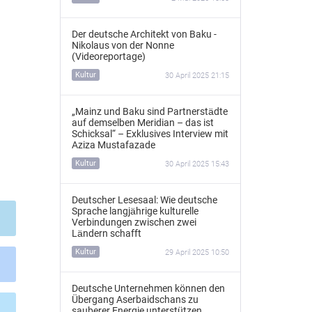
Der deutsche Architekt von Baku -
Nikolaus von der Nonne
(Videoreportage)
Kultur
30 April 2025 21:15
„Mainz und Baku sind Partnerstädte
auf demselben Meridian – das ist
Schicksal“ – Exklusives Interview mit
Aziza Mustafazade
Kultur
30 April 2025 15:43
Deutscher Lesesaal: Wie deutsche
Sprache langjährige kulturelle
Verbindungen zwischen zwei
Ländern schafft
Kultur
29 April 2025 10:50
Deutsche Unternehmen können den
Übergang Aserbaidschans zu
sauberer Energie unterstützen