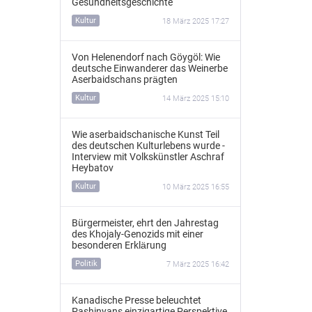
Gesundheitsgeschichte
Kultur
18 März 2025 17:27
Von Helenendorf nach Göygöl: Wie
deutsche Einwanderer das Weinerbe
Aserbaidschans prägten
Kultur
14 März 2025 15:10
Wie aserbaidschanische Kunst Teil
des deutschen Kulturlebens wurde -
Interview mit Volkskünstler Aschraf
Heybatov
Kultur
10 März 2025 16:55
Bürgermeister, ehrt den Jahrestag
des Khojaly-Genozids mit einer
besonderen Erklärung
Politik
7 März 2025 16:42
Kanadische Presse beleuchtet
Pashinyans einzigartige Perspektive