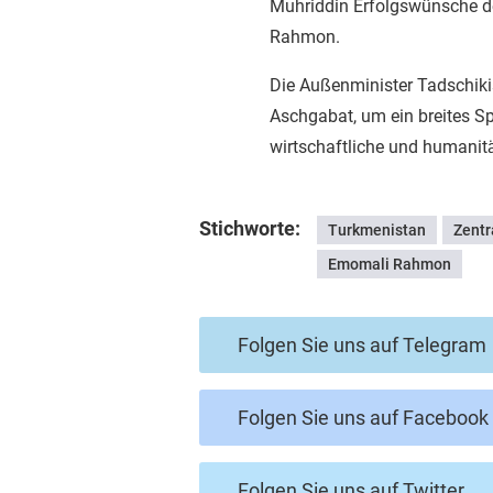
Muhriddin Erfolgswünsche de
Rahmon.
Die Außenminister Tadschiki
Aschgabat, um ein breites Sp
wirtschaftliche und humani
Stichworte:
Turkmenistan
Zentr
Emomali Rahmon
Folgen Sie uns auf Telegram
Folgen Sie uns auf Facebook
Folgen Sie uns auf Twitter