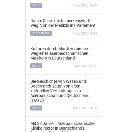
Kultur
14 April 2025 16:10
Rahim Schmidts bemerkenswerter
Weg: Von der Medizin ins Parlament
International
4 April 2025 16:22
Kulturen durch Musik verbinden –
Weg eines aserbaidschanischen
Musikers in Deutschland
Kultur
3 April 2025 09:56
Die Geschichte von Wazeh und
Bodenstedt zeugt von alten
kulturellen Verbindungen zu
Aserbaidschan und Deutschland
(FOTO)
Kultur
25 März 2025 20:58
Mit 33 Jahren: Aserbaidschanischer
Klinikdirektor in Deutschlands