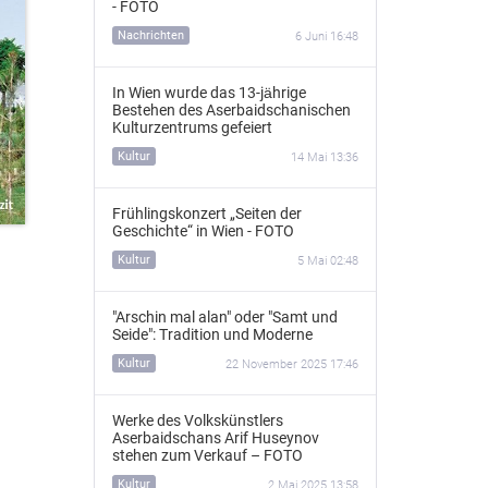
- FOTO
Nachrichten
6 Juni 16:48
In Wien wurde das 13‑jährige
Bestehen des Aserbaidschanischen
Kulturzentrums gefeiert
Kultur
14 Mai 13:36
Frühlingskonzert „Seiten der
Geschichte“ in Wien - FOTO
Kultur
5 Mai 02:48
"Arschin mal alan" oder "Samt und
Seide": Tradition und Moderne
Kultur
22 November 2025 17:46
Werke des Volkskünstlers
Aserbaidschans Arif Huseynov
stehen zum Verkauf – FOTO
Kultur
2 Mai 2025 13:58