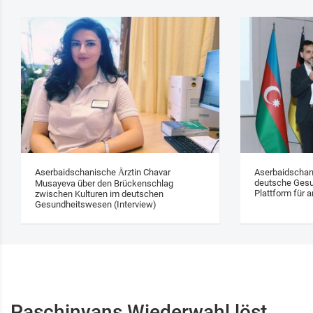
Aserbaidschanische Ärztin Chavar
Aserbaidschan
deutsche Gesu
Musayeva über den Brückenschlag
Plattform für a
zwischen Kulturen im deutschen
Gesundheitswesen (Interview)
Paschinyans Wiederwahl löst