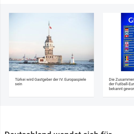
Türkei wird Gastgeber der IV. Europaspiele
Die Zusammens
sein
der Fußball-Eu
bekannt gewo