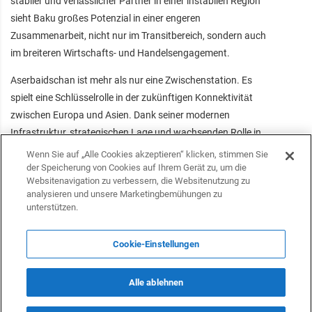
stabiler und verlässlicher Partner in einer instabilen Region
sieht Baku großes Potenzial in einer engeren
Zusammenarbeit, nicht nur im Transitbereich, sondern auch
im breiteren Wirtschafts- und Handelsengagement.
Aserbaidschan ist mehr als nur eine Zwischenstation. Es
spielt eine Schlüsselrolle in der zukünftigen Konnektivität
zwischen Europa und Asien. Dank seiner modernen
Infrastruktur, strategischen Lage und wachsenden Rolle in
der regionalen Logistik gilt es als der modernste
Wenn Sie auf „Alle Cookies akzeptieren“ klicken, stimmen Sie
Verkehrsknotenpunkt im Südkaukasus. In unsicheren
der Speicherung von Cookies auf Ihrem Gerät zu, um die
Websitenavigation zu verbessern, die Websitenutzung zu
Zeiten bietet der Mittlere Korridor durch Aserbaidschan eine
analysieren und unsere Marketingbemühungen zu
sichere, stabile und zukunftsweisende Route nach Osten.
unterstützen.
Cookie-Einstellungen
Folgen Sie uns auf Telegram
Alle ablehnen
Folgen Sie uns auf Facebook