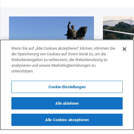
Wenn Sie auf „Alle Cookies akzeptieren“ klicken, stimmen Sie
der Speicherung von Cookies auf Ihrem Gerät zu, um die
Websitenavigation zu verbessern, die Websitenutzung zu
analysieren und unsere Marketingbemühungen zu
unterstützen.
Qatar Airways hat sich mit dem
Turkish Airlin
Cookie-Einstellungen
touristischen Potenzial Usbekistans
wieder auf
vertraut gemacht
Alle ablehnen
Alle Cookies akzeptieren