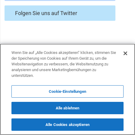
Folgen Sie uns auf Twitter
Wenn Sie auf „Alle Cookies akzeptieren“ klicken, stimmen Sie
der Speicherung von Cookies auf Ihrem Gerät zu, um die
Websitenavigation zu verbessern, die Websitenutzung zu
analysieren und unsere Marketingbemühungen zu
unterstützen.
Cookie-Einstellungen
Alle ablehnen
Deutsche Unternehmen können den
Es fand ein Tr
Übergang Aserbaidschans zu sauberer
Geschäftsleute
Alle Cookies akzeptieren
Energie unterstützen
statt