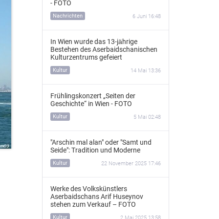
- FOTO
Nachrichten
6 Juni 16:48
In Wien wurde das 13‑jährige
Bestehen des Aserbaidschanischen
Kulturzentrums gefeiert
Kultur
14 Mai 13:36
Frühlingskonzert „Seiten der
Geschichte“ in Wien - FOTO
Kultur
5 Mai 02:48
"Arschin mal alan" oder "Samt und
Seide": Tradition und Moderne
Kultur
22 November 2025 17:46
Werke des Volkskünstlers
Aserbaidschans Arif Huseynov
stehen zum Verkauf – FOTO
Kultur
2 Mai 2025 13:58