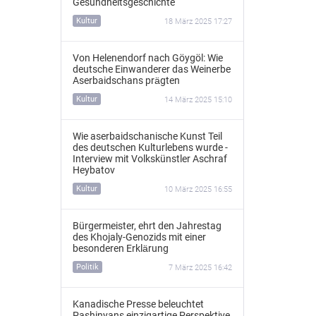
Gesundheitsgeschichte
Kultur
18 März 2025 17:27
Von Helenendorf nach Göygöl: Wie
deutsche Einwanderer das Weinerbe
Aserbaidschans prägten
Kultur
14 März 2025 15:10
Wie aserbaidschanische Kunst Teil
des deutschen Kulturlebens wurde -
Interview mit Volkskünstler Aschraf
Heybatov
Kultur
10 März 2025 16:55
Bürgermeister, ehrt den Jahrestag
des Khojaly-Genozids mit einer
besonderen Erklärung
Politik
7 März 2025 16:42
Kanadische Presse beleuchtet
Pashinyans einzigartige Perspektive