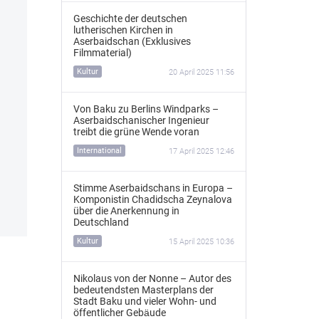
Geschichte der deutschen
lutherischen Kirchen in
Aserbaidschan (Exklusives
Filmmaterial)
Kultur
20 April 2025 11:56
Von Baku zu Berlins Windparks –
Aserbaidschanischer Ingenieur
treibt die grüne Wende voran
International
17 April 2025 12:46
Stimme Aserbaidschans in Europa –
Komponistin Chadidscha Zeynalova
über die Anerkennung in
Deutschland
Kultur
15 April 2025 10:36
Nikolaus von der Nonne – Autor des
bedeutendsten Masterplans der
Stadt Baku und vieler Wohn- und
öffentlicher Gebäude