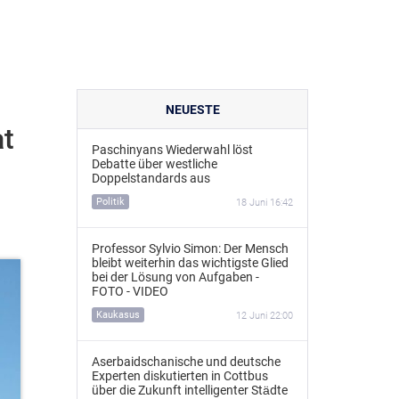
NEUESTE
at
Paschinyans Wiederwahl löst
Debatte über westliche
Doppelstandards aus
Politik
18 Juni 16:42
Professor Sylvio Simon: Der Mensch
bleibt weiterhin das wichtigste Glied
bei der Lösung von Aufgaben -
FOTO - VIDEO
Kaukasus
12 Juni 22:00
Aserbaidschanische und deutsche
Experten diskutierten in Cottbus
über die Zukunft intelligenter Städte