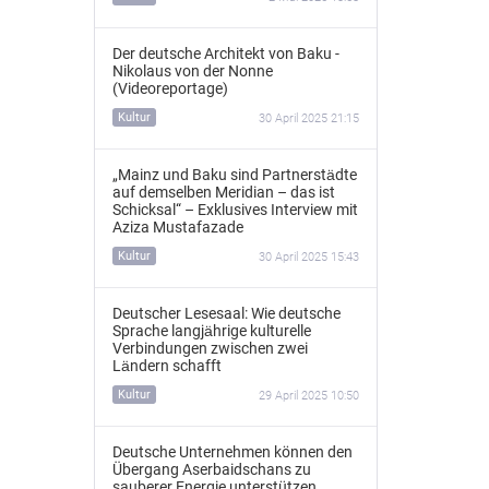
Der deutsche Architekt von Baku -
Nikolaus von der Nonne
(Videoreportage)
Kultur
30 April 2025 21:15
„Mainz und Baku sind Partnerstädte
auf demselben Meridian – das ist
Schicksal“ – Exklusives Interview mit
Aziza Mustafazade
Kultur
30 April 2025 15:43
Deutscher Lesesaal: Wie deutsche
Sprache langjährige kulturelle
Verbindungen zwischen zwei
Ländern schafft
Kultur
29 April 2025 10:50
Deutsche Unternehmen können den
Übergang Aserbaidschans zu
sauberer Energie unterstützen