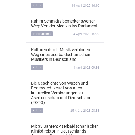
Kultur
14 April 2025 16:10
Rahim Schmidts bemerkenswerter
Weg: Von der Medizin ins Parlament
International
4 April 2025 16:22
Kulturen durch Musik verbinden –
Weg eines aserbaidschanischen
Musikers in Deutschland
Kultur
3 April 2025 09:56
Die Geschichte von Wazeh und
Bodenstedt zeugt von alten
kulturellen Verbindungen zu
Aserbaidschan und Deutschland
(FOTO)
Kultur
25 März 2025 20:58
Mit 33 Jahren: Aserbaidschanischer
Klinikdirektor in Deutschlands