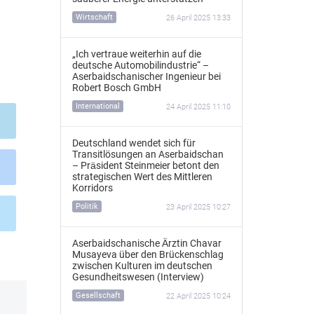
Wirtschaft
26 April 2025 13:33
„Ich vertraue weiterhin auf die
deutsche Automobilindustrie“ –
Aserbaidschanischer Ingenieur bei
Robert Bosch GmbH
International
24 April 2025 11:10
Deutschland wendet sich für
Transitlösungen an Aserbaidschan
– Präsident Steinmeier betont den
strategischen Wert des Mittleren
Korridors
Politik
23 April 2025 10:27
Aserbaidschanische Ärztin Chavar
Musayeva über den Brückenschlag
zwischen Kulturen im deutschen
Gesundheitswesen (Interview)
Gesellschaft
22 April 2025 10:24