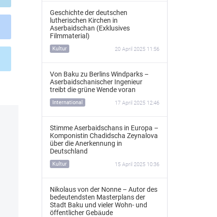
Geschichte der deutschen
lutherischen Kirchen in
Aserbaidschan (Exklusives
Filmmaterial)
Kultur
20 April 2025 11:56
Von Baku zu Berlins Windparks –
Aserbaidschanischer Ingenieur
treibt die grüne Wende voran
International
17 April 2025 12:46
Stimme Aserbaidschans in Europa –
Komponistin Chadidscha Zeynalova
über die Anerkennung in
Deutschland
Kultur
15 April 2025 10:36
Nikolaus von der Nonne – Autor des
bedeutendsten Masterplans der
Stadt Baku und vieler Wohn- und
öffentlicher Gebäude