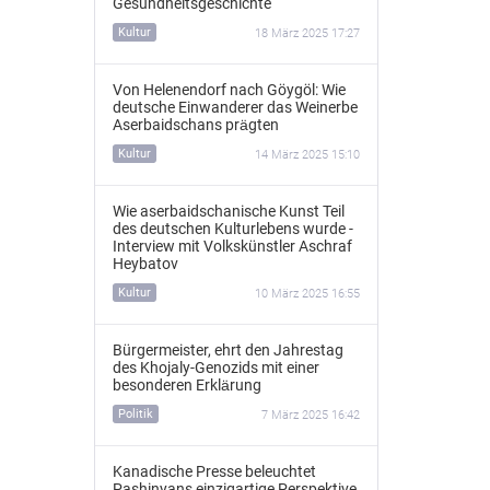
Gesundheitsgeschichte
Kultur
18 März 2025 17:27
Von Helenendorf nach Göygöl: Wie
deutsche Einwanderer das Weinerbe
Aserbaidschans prägten
Kultur
14 März 2025 15:10
Wie aserbaidschanische Kunst Teil
des deutschen Kulturlebens wurde -
Interview mit Volkskünstler Aschraf
Heybatov
Kultur
10 März 2025 16:55
Bürgermeister, ehrt den Jahrestag
des Khojaly-Genozids mit einer
besonderen Erklärung
Politik
7 März 2025 16:42
Kanadische Presse beleuchtet
Pashinyans einzigartige Perspektive