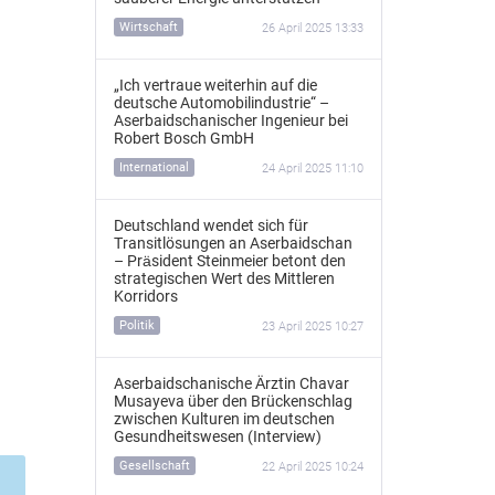
Wirtschaft
26 April 2025 13:33
„Ich vertraue weiterhin auf die
deutsche Automobilindustrie“ –
Aserbaidschanischer Ingenieur bei
Robert Bosch GmbH
International
24 April 2025 11:10
Deutschland wendet sich für
Transitlösungen an Aserbaidschan
– Präsident Steinmeier betont den
strategischen Wert des Mittleren
Korridors
Politik
23 April 2025 10:27
Aserbaidschanische Ärztin Chavar
Musayeva über den Brückenschlag
zwischen Kulturen im deutschen
Gesundheitswesen (Interview)
Gesellschaft
22 April 2025 10:24