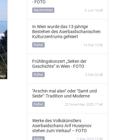
- FOTO
Nachrichten
6 Juni 16:48
In Wien wurde das 13‑jährige
Bestehen des Aserbaidschanischen
Kulturzentrums gefeiert
Kultur
14 Mai 13:36
Frühlingskonzert „Seiten der
Geschichte“ in Wien - FOTO
Kultur
5 Mai 02:48
"Arschin mal alan" oder "Samt und
Seide": Tradition und Moderne
Kultur
22 November 2025 17:46
Werke des Volkskünstlers
Aserbaidschans Arif Huseynov
stehen zum Verkauf – FOTO
Kultur
2 Mai 2025 13:58