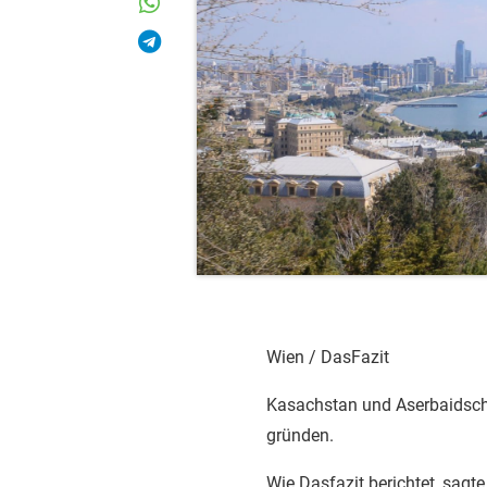
Wien / DasFazit
Kasachstan und Aserbaidsc
gründen.
Wie Dasfazit berichtet, sagt