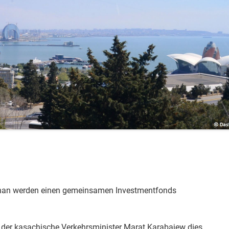
han werden einen gemeinsamen Investmentfonds
e der kasachische Verkehrsminister Marat Karabajew dies