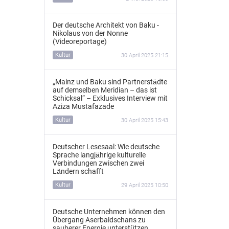
Der deutsche Architekt von Baku -
Nikolaus von der Nonne
(Videoreportage)
Kultur
30 April 2025 21:15
„Mainz und Baku sind Partnerstädte
auf demselben Meridian – das ist
Schicksal“ – Exklusives Interview mit
Aziza Mustafazade
Kultur
30 April 2025 15:43
Deutscher Lesesaal: Wie deutsche
Sprache langjährige kulturelle
Verbindungen zwischen zwei
Ländern schafft
Kultur
29 April 2025 10:50
Deutsche Unternehmen können den
Übergang Aserbaidschans zu
sauberer Energie unterstützen