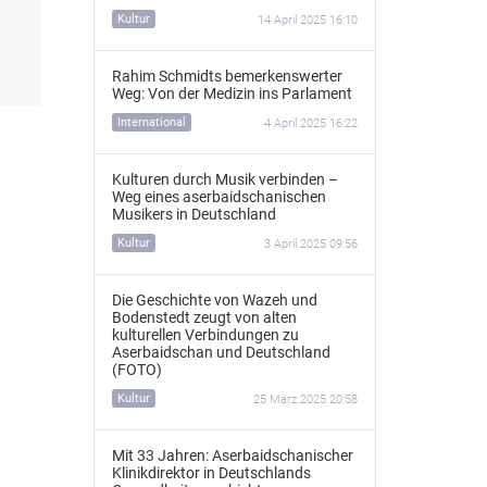
Kultur
14 April 2025 16:10
Rahim Schmidts bemerkenswerter
Weg: Von der Medizin ins Parlament
International
4 April 2025 16:22
Kulturen durch Musik verbinden –
Weg eines aserbaidschanischen
Musikers in Deutschland
Kultur
3 April 2025 09:56
Die Geschichte von Wazeh und
Bodenstedt zeugt von alten
kulturellen Verbindungen zu
Aserbaidschan und Deutschland
(FOTO)
Kultur
25 März 2025 20:58
Mit 33 Jahren: Aserbaidschanischer
Klinikdirektor in Deutschlands