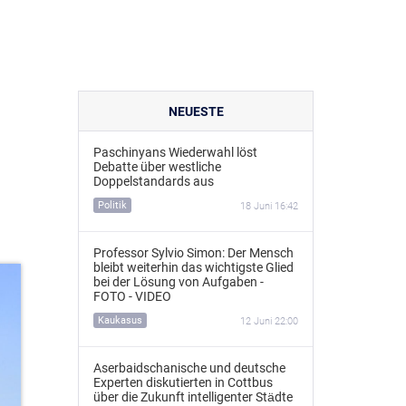
NEUESTE
Paschinyans Wiederwahl löst
Debatte über westliche
Doppelstandards aus
Politik
18 Juni 16:42
Professor Sylvio Simon: Der Mensch
bleibt weiterhin das wichtigste Glied
bei der Lösung von Aufgaben -
FOTO - VIDEO
Kaukasus
12 Juni 22:00
Aserbaidschanische und deutsche
Experten diskutierten in Cottbus
über die Zukunft intelligenter Städte