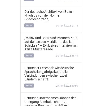
Der deutsche Architekt von Baku -
Nikolaus von der Nonne
(Videoreportage)
Kultur
30 April 2025 21:15
„Mainz und Baku sind Partnerstädte
auf demselben Meridian – das ist
Schicksal“ – Exklusives Interview mit
Aziza Mustafazade
Kultur
30 April 2025 15:43
Deutscher Lesesaal: Wie deutsche
Sprache langjährige kulturelle
Verbindungen zwischen zwei
Ländern schafft
Kultur
29 April 2025 10:50
Deutsche Unternehmen können den
Übergang Aserbaidschans zu
sauberer Energie unterstützen