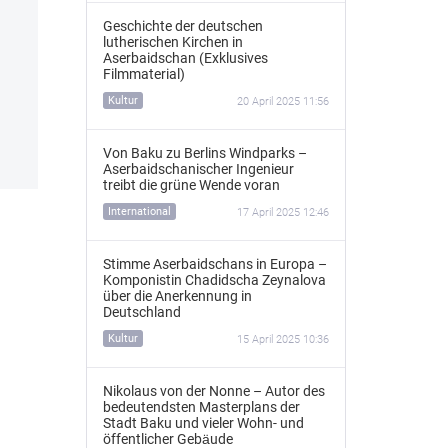
Geschichte der deutschen
lutherischen Kirchen in
Aserbaidschan (Exklusives
Filmmaterial)
Kultur
20 April 2025 11:56
Von Baku zu Berlins Windparks –
Aserbaidschanischer Ingenieur
treibt die grüne Wende voran
International
17 April 2025 12:46
Stimme Aserbaidschans in Europa –
Komponistin Chadidscha Zeynalova
über die Anerkennung in
Deutschland
Kultur
15 April 2025 10:36
Nikolaus von der Nonne – Autor des
bedeutendsten Masterplans der
Stadt Baku und vieler Wohn- und
öffentlicher Gebäude