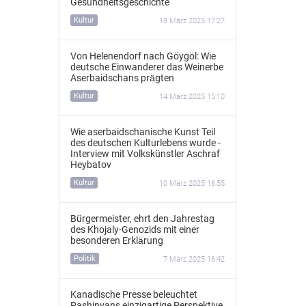
Gesundheitsgeschichte
Kultur
18 März 2025 17:27
Von Helenendorf nach Göygöl: Wie
deutsche Einwanderer das Weinerbe
Aserbaidschans prägten
Kultur
14 März 2025 15:10
Wie aserbaidschanische Kunst Teil
des deutschen Kulturlebens wurde -
Interview mit Volkskünstler Aschraf
Heybatov
Kultur
10 März 2025 16:55
Bürgermeister, ehrt den Jahrestag
des Khojaly-Genozids mit einer
besonderen Erklärung
Politik
7 März 2025 16:42
Kanadische Presse beleuchtet
Pashinyans einzigartige Perspektive