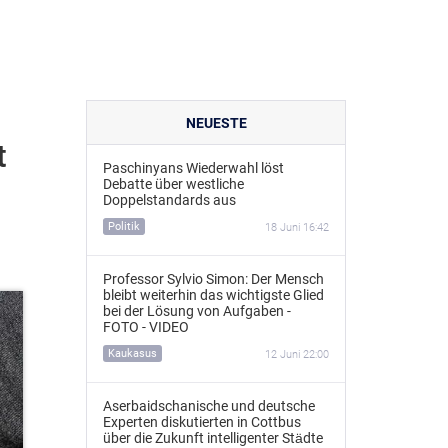
NEUESTE
t
Paschinyans Wiederwahl löst
Debatte über westliche
Doppelstandards aus
Politik
18 Juni 16:42
Professor Sylvio Simon: Der Mensch
bleibt weiterhin das wichtigste Glied
bei der Lösung von Aufgaben -
FOTO - VIDEO
Kaukasus
12 Juni 22:00
Aserbaidschanische und deutsche
Experten diskutierten in Cottbus
über die Zukunft intelligenter Städte