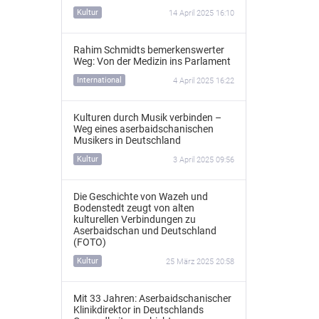
Kultur
14 April 2025 16:10
Rahim Schmidts bemerkenswerter
Weg: Von der Medizin ins Parlament
International
4 April 2025 16:22
Kulturen durch Musik verbinden –
Weg eines aserbaidschanischen
Musikers in Deutschland
Kultur
3 April 2025 09:56
Die Geschichte von Wazeh und
Bodenstedt zeugt von alten
kulturellen Verbindungen zu
Aserbaidschan und Deutschland
(FOTO)
Kultur
25 März 2025 20:58
Mit 33 Jahren: Aserbaidschanischer
Klinikdirektor in Deutschlands