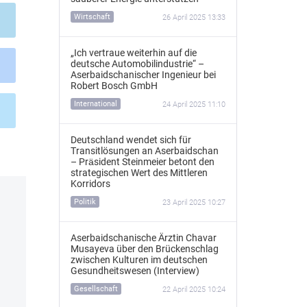
Wirtschaft
26 April 2025 13:33
„Ich vertraue weiterhin auf die
deutsche Automobilindustrie“ –
Aserbaidschanischer Ingenieur bei
Robert Bosch GmbH
International
24 April 2025 11:10
Deutschland wendet sich für
Transitlösungen an Aserbaidschan
– Präsident Steinmeier betont den
strategischen Wert des Mittleren
Korridors
Politik
23 April 2025 10:27
Aserbaidschanische Ärztin Chavar
Musayeva über den Brückenschlag
zwischen Kulturen im deutschen
Gesundheitswesen (Interview)
Gesellschaft
22 April 2025 10:24