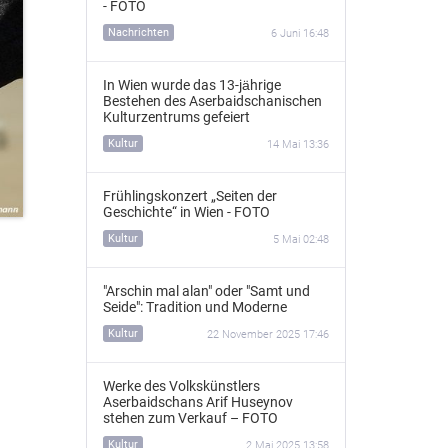
- FOTO
Nachrichten
6 Juni 16:48
In Wien wurde das 13‑jährige
Bestehen des Aserbaidschanischen
Kulturzentrums gefeiert
Kultur
14 Mai 13:36
Frühlingskonzert „Seiten der
Geschichte“ in Wien - FOTO
Kultur
5 Mai 02:48
"Arschin mal alan" oder "Samt und
Seide": Tradition und Moderne
Kultur
22 November 2025 17:46
Werke des Volkskünstlers
Aserbaidschans Arif Huseynov
stehen zum Verkauf – FOTO
Kultur
2 Mai 2025 13:58