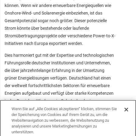
können. Wenn wir andere erneuerbare Energiequellen wie
Onshore-Wind- und Solarenergie einbeziehen, ist das
Gesamtpotenzial sogar noch größer. Dieser potenzielle
Strom könnte über bestehende oder laufende
Stromübertragungsprojekte oder verschiedene Power-to-X-
Initiativen nach Europa exportiert werden.
Dies harmoniert gut mit der Expertise und technologischen
Führungsrolle deutscher Institutionen und Unternehmen,
die über jahrzehntelange Erfahrung in der Umsetzung
grüner Energielösungen verfügen. Deutschland hat einen
der weltweit fortschrittlichsten Sektoren für erneuerbare
Energien aufgebaut und verfügt über starke Kompetenzen
in den Bereichen Windenergie, Solartechnologie,
Energiespeicherung und Netzintegration. Der deutsche
Wenn Sie auf „Alle Cookies akzeptieren“ klicken, stimmen Sie
der Speicherung von Cookies auf Ihrem Gerät zu, um die
Markt ist jedoch mittlerweile stark gesättigt, was es
Websitenavigation zu verbessern, die Websitenutzung zu
deutschen Unternehmen erschwert, profitable Projekte zu
analysieren und unsere Marketingbemühungen zu
realisieren. Die Erfahrung dieser Unternehmen könnte das
unterstützen.