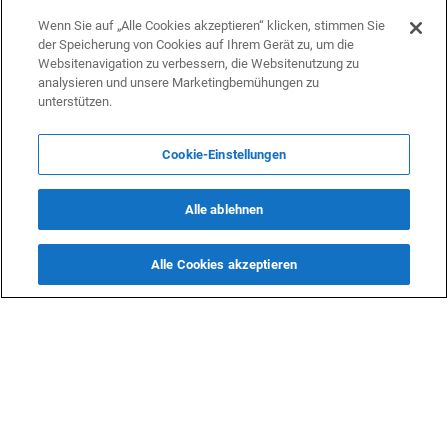
unterzeichnet
Wenn Sie auf „Alle Cookies akzeptieren“ klicken, stimmen Sie
der Speicherung von Cookies auf Ihrem Gerät zu, um die
Wirtschaft
10 September 2023 09:37
Websitenavigation zu verbessern, die Websitenutzung zu
analysieren und unsere Marketingbemühungen zu
Südkorea hält die Beziehungen zu Russland für wichtig
unterstützen.
für die Lösung der Situation auf der koreanischen
Halbinsel
Cookie-Einstellungen
Politik
7 September 2023 02:22
Alle ablehnen
Südkorea fordert einen engen Austausch nuklearer
Daten mit Japan und den USA
Politik
27 August 2023 14:32
Alle Cookies akzeptieren
Das iranische Außenministerium gibt Einzelheiten zur
Wiederherstellung des Zugangs zu iranischen
Vermögenswerten in Südkorea bekannt
Politik
23 August 2023 16:49
Iran sichert sich die Freigabe blockierter Gelder in Höhe