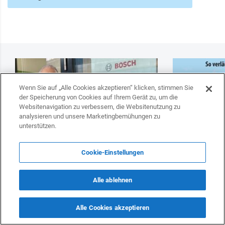
Wenn Sie auf „Alle Cookies akzeptieren“ klicken, stimmen Sie
der Speicherung von Cookies auf Ihrem Gerät zu, um die
Websitenavigation zu verbessern, die Websitenutzung zu
analysieren und unsere Marketingbemühungen zu
unterstützen.
Cookie-Einstellungen
„Ich vertraue weiterhin auf die deutsche
Deutschland w
Automobilindustrie“ –
Transitlösung
Alle ablehnen
Aserbaidschanischer Ingenieur bei Robert
Präsident Stei
Bosch GmbH
strategischen 
Alle Cookies akzeptieren