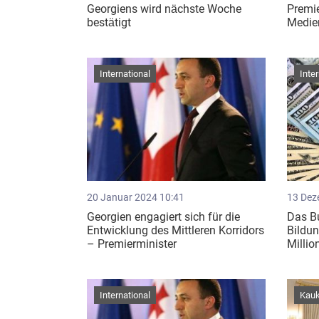
Georgiens wird nächste Woche
Premie
bestätigt ​
Medie
International
Inte
20 Januar 2024 10:41
13 Dez
Georgien engagiert sich für die
Das B
Entwicklung des Mittleren Korridors
Bildu
– Premierminister
Millio
International
Kau