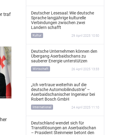
Deutscher Lesesaal: Wie deutsche
r traf
Sprache langjährige kulturelle
n
Verbindungen zwischen zwei
Ländern schafft
Kultur
29 April 2025 10:50
Deutsche Unternehmen können den
Übergang Aserbaidschans zu
sauberer Energie unterstützen
Wirtschaft
26 April 2025 13:33
„Ich vertraue weiterhin auf die
deutsche Automobilindustrie“ –
Aserbaidschanischer Ingenieur bei
Robert Bosch GmbH
International
24 April 2025 11:10
cher
Deutschland wendet sich für
Transitlösungen an Aserbaidschan
– Präsident Steinmeier betont den