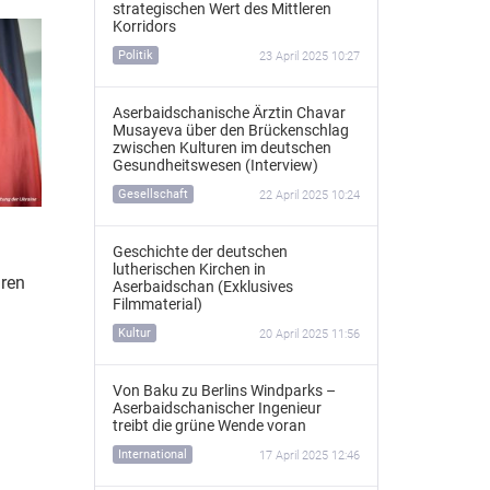
strategischen Wert des Mittleren
Korridors
Politik
23 April 2025 10:27
Aserbaidschanische Ärztin Chavar
Musayeva über den Brückenschlag
zwischen Kulturen im deutschen
Gesundheitswesen (Interview)
Gesellschaft
22 April 2025 10:24
Geschichte der deutschen
lutherischen Kirchen in
hren
Aserbaidschan (Exklusives
Filmmaterial)
Kultur
20 April 2025 11:56
Von Baku zu Berlins Windparks –
Aserbaidschanischer Ingenieur
treibt die grüne Wende voran
International
17 April 2025 12:46