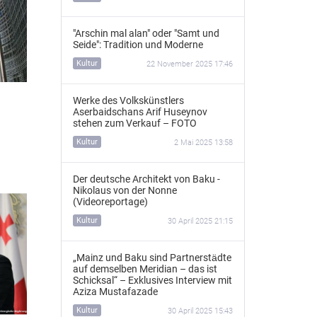
"Arschin mal alan" oder "Samt und
Seide": Tradition und Moderne
Kultur
22 November 2025 17:46
Werke des Volkskünstlers
Aserbaidschans Arif Huseynov
stehen zum Verkauf – FOTO
Kultur
2 Mai 2025 13:58
Der deutsche Architekt von Baku -
Nikolaus von der Nonne
(Videoreportage)
Kultur
30 April 2025 21:15
„Mainz und Baku sind Partnerstädte
auf demselben Meridian – das ist
Schicksal“ – Exklusives Interview mit
Aziza Mustafazade
Kultur
30 April 2025 15:43