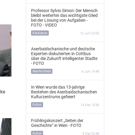
Professor Sylvio Simon: Der Mensch
bleibt weiterhin das wichtigste Glied
bei der Lösung von Aufgaben -
FOTO - VIDEO
Kaukasus
12 Juni 22:00
Aserbaidschanische und deutsche
Experten diskutierten in Cottbus
über die Zukunft intelligenter Städte
- FOTO
Nachrichten
6 Juni 16:48
In Wien wurde das 13‑jährige
cke
Bestehen des Aserbaidschanischen
Kulturzentrums gefeiert
Kultur
14 Mai 13:36
Frühlingskonzert „Seiten der
Geschichte“ in Wien - FOTO
Kultur
5 Mai 02:48