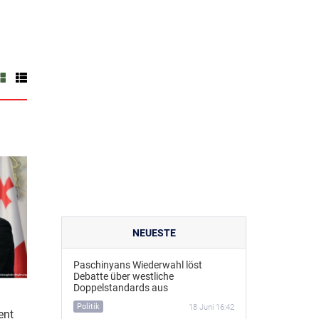
NEUESTE
Paschinyans Wiederwahl löst
Debatte über westliche
Doppelstandards aus
Politik
18 Juni 16:42
ent