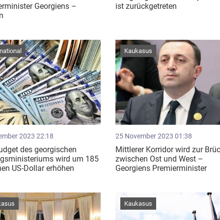
rminister Georgiens –
ist zurückgetreten
n
rnational
Kaukasus
ember 2023 22:18
25 November 2023 01:38
udget des georgischen
Mittlerer Korridor wird zur Brü
ngsministeriums wird um 185
zwischen Ost und West –
nen US-Dollar erhöhen
Georgiens Premierminister
kasus
Kaukasus